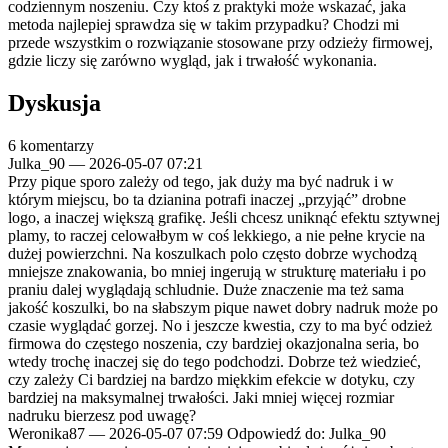
codziennym noszeniu. Czy ktoś z praktyki może wskazać, jaka
metoda najlepiej sprawdza się w takim przypadku? Chodzi mi
przede wszystkim o rozwiązanie stosowane przy odzieży firmowej,
gdzie liczy się zarówno wygląd, jak i trwałość wykonania.
Dyskusja
6 komentarzy
Julka_90
—
2026-05-07 07:21
Przy pique sporo zależy od tego, jak duży ma być nadruk i w
którym miejscu, bo ta dzianina potrafi inaczej „przyjąć” drobne
logo, a inaczej większą grafikę. Jeśli chcesz uniknąć efektu sztywnej
plamy, to raczej celowałbym w coś lekkiego, a nie pełne krycie na
dużej powierzchni. Na koszulkach polo często dobrze wychodzą
mniejsze znakowania, bo mniej ingerują w strukturę materiału i po
praniu dalej wyglądają schludnie. Duże znaczenie ma też sama
jakość koszulki, bo na słabszym pique nawet dobry nadruk może po
czasie wyglądać gorzej. No i jeszcze kwestia, czy to ma być odzież
firmowa do częstego noszenia, czy bardziej okazjonalna seria, bo
wtedy trochę inaczej się do tego podchodzi. Dobrze też wiedzieć,
czy zależy Ci bardziej na bardzo miękkim efekcie w dotyku, czy
bardziej na maksymalnej trwałości. Jaki mniej więcej rozmiar
nadruku bierzesz pod uwagę?
Weronika87
—
2026-05-07 07:59
Odpowiedź do: Julka_90