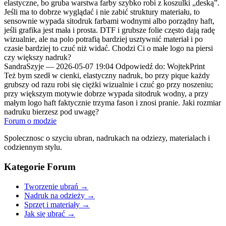
elastyczne, bo gruba warstwa farby szybko robi z koszulki „deską”.
Jeśli ma to dobrze wyglądać i nie zabić struktury materiału, to
sensownie wypada sitodruk farbami wodnymi albo porządny haft,
jeśli grafika jest mała i prosta. DTF i grubsze folie często dają radę
wizualnie, ale na polo potrafią bardziej usztywnić materiał i po
czasie bardziej to czuć niż widać. Chodzi Ci o małe logo na piersi
czy większy nadruk?
SandraSzyje
—
2026-05-07 19:04
Odpowiedź do: WojtekPrint
Też bym szedł w cienki, elastyczny nadruk, bo przy pique każdy
grubszy od razu robi się ciężki wizualnie i czuć go przy noszeniu;
przy większym motywie dobrze wypada sitodruk wodny, a przy
małym logo haft faktycznie trzyma fason i znosi pranie. Jaki rozmiar
nadruku bierzesz pod uwagę?
Forum o modzie
Spolecznosc o szyciu ubran, nadrukach na odziezy, materialach i
codziennym stylu.
Kategorie Forum
Tworzenie ubrań
→
Nadruk na odzieży
→
Sprzęt i materiały
→
Jak się ubrać
→