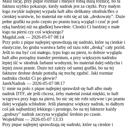
Masz rację, przy pique rozmiar i miejsce robią dużą różnicę, bo ta
faktura szybko pokazuje, kiedy nadruk jest za ciężki. Przy małym
logo zwykle najlepiej wypada haft albo delikatny sitodruk/flex o
cienkiej warstwie, bo materiał nie robi się aż tak „deskowaty”. Duże
pełne grafiki na polo często po praniu tracą wygląd i czuć je pod
ręką bardziej niż na gładkiej bawełnie. Chodzi Ci bardziej o małe
logo na piersi czy coś większego?
MagdaLook
—
2026-05-07 08:14
Przy polo z pique najlepiej sprawdzają się nadruki, które są cienkie i
elastyczne, bo gruba warstwa farby od razu robi „deską” cały przód.
Jeśli to ma być coś małego, typu logo na piersi, to dobrze wygląda
haft albo porządny transfer premium, a przy większym nadruku
lepiej iść w sitodruk farbami wodnymi, bo materiał dalej oddycha i
lepiej znosi pranie. Dużo też zależy od samej grafiki, bo na tej
fakturze drobne detale potrafią się trochę zgubić. Jaki rozmiar
nadruku chodzi Ci po głowie?
JarekNadruk
—
2026-05-07 08:17
U mnie na polo z pique najlepiej sprawdził się haft albo mały
nadruk DTF, ale jeśli chcesz, żeby materiał został miękki, to haft
wygrywa przy logo na piersi, bo nic się nie robi sztywne i po praniu
dalej wygląda schludnie. Jeśli planujesz większy nadruk, to dałbym
coś jak najbardziej lekkiego i prostego, bo na tej fakturze każdy
„grubszy” nadruk zaczyna wyglądać średnio po czasie.
WojtekPrint
—
2026-05-07 13:33
Przy pique najlepiej sprawdzają się nadruki, które są cienkie i