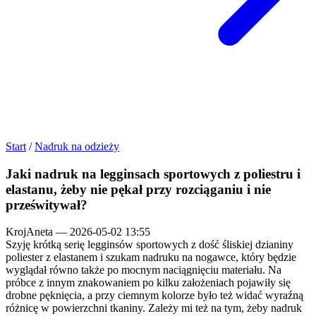
Start
/
Nadruk na odzieży
Jaki nadruk na legginsach sportowych z poliestru i
elastanu, żeby nie pękał przy rozciąganiu i nie
prześwitywał?
KrojAneta
—
2026-05-02 13:55
Szyję krótką serię legginsów sportowych z dość śliskiej dzianiny
poliester z elastanem i szukam nadruku na nogawce, który będzie
wyglądał równo także po mocnym naciągnięciu materiału. Na
próbce z innym znakowaniem po kilku założeniach pojawiły się
drobne pęknięcia, a przy ciemnym kolorze było też widać wyraźną
różnicę w powierzchni tkaniny. Zależy mi też na tym, żeby nadruk