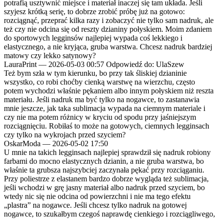
potrafią usztywnić miejsce i materiał inaczej się tam układa. Jeśli
szyjesz krótką serię, to dobrze zrobić próbę już na gotowo:
rozciągnąć, przeprać kilka razy i zobaczyć nie tylko sam nadruk, ale
też czy nie odcina się od reszty dzianiny połyskiem. Moim zdaniem
do sportowych legginsów najlepiej wypada coś lekkiego i
elastycznego, a nie kryjąca, gruba warstwa. Chcesz nadruk bardziej
matowy czy lekko satynowy?
LauraPrint
—
2026-05-03 00:57
Odpowiedź do: UlaSzew
Też bym szła w tym kierunku, bo przy tak śliskiej dzianinie
wszystko, co robi choćby cienką warstwę na wierzchu, często
potem wychodzi właśnie pękaniem albo innym połyskiem niż reszta
materiału. Jeśli nadruk ma być tylko na nogawce, to zastanawia
mnie jeszcze, jak taka sublimacja wypada na ciemnym materiale i
czy nie ma potem różnicy w kryciu od spodu przy jaśniejszym
rozciągnięciu. Robiłaś to może na gotowych, ciemnych legginsach
czy tylko na wykrojach przed szyciem?
OskarModa
—
2026-05-02 17:50
U mnie na takich legginsach najlepiej sprawdził się nadruk robiony
farbami do mocno elastycznych dzianin, a nie gruba warstwa, bo
właśnie ta grubsza najszybciej zaczynała pękać przy rozciąganiu.
Przy poliestrze z elastanem bardzo dobrze wygląda też sublimacja,
jeśli wchodzi w grę jasny materiał albo nadruk przed szyciem, bo
wtedy nic się nie odcina od powierzchni i nie ma tego efektu
„plastra” na nogawce. Jeśli chcesz tylko nadruk na gotowej
nogawce, to szukałbym czegoś naprawdę cienkiego i rozciągliwego,