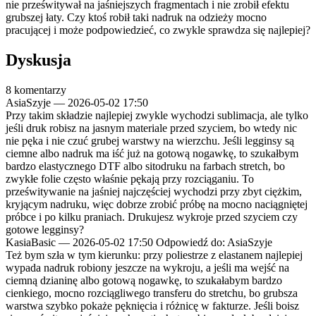
nie prześwitywał na jaśniejszych fragmentach i nie zrobił efektu
grubszej łaty. Czy ktoś robił taki nadruk na odzieży mocno
pracującej i może podpowiedzieć, co zwykle sprawdza się najlepiej?
Dyskusja
8 komentarzy
AsiaSzyje
—
2026-05-02 17:50
Przy takim składzie najlepiej zwykle wychodzi sublimacja, ale tylko
jeśli druk robisz na jasnym materiale przed szyciem, bo wtedy nic
nie pęka i nie czuć grubej warstwy na wierzchu. Jeśli legginsy są
ciemne albo nadruk ma iść już na gotową nogawkę, to szukałbym
bardzo elastycznego DTF albo sitodruku na farbach stretch, bo
zwykłe folie często właśnie pękają przy rozciąganiu. To
prześwitywanie na jaśniej najczęściej wychodzi przy zbyt ciężkim,
kryjącym nadruku, więc dobrze zrobić próbę na mocno naciągniętej
próbce i po kilku praniach. Drukujesz wykroje przed szyciem czy
gotowe legginsy?
KasiaBasic
—
2026-05-02 17:50
Odpowiedź do: AsiaSzyje
Też bym szła w tym kierunku: przy poliestrze z elastanem najlepiej
wypada nadruk robiony jeszcze na wykroju, a jeśli ma wejść na
ciemną dzianinę albo gotową nogawkę, to szukałabym bardzo
cienkiego, mocno rozciągliwego transferu do stretchu, bo grubsza
warstwa szybko pokaże pęknięcia i różnicę w fakturze. Jeśli boisz