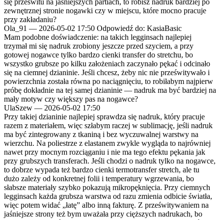
się prześwitu na jaśniejszych partiach, to robisz nadruk bardziej po
zewnętrznej stronie nogawki czy w miejscu, które mocno pracuje
przy zakładaniu?
Ola_91
—
2026-05-02 17:50
Odpowiedź do: KasiaBasic
Mam podobne doświadczenie: na takich legginsach najlepiej
trzymał mi się nadruk zrobiony jeszcze przed szyciem, a przy
gotowej nogawce tylko bardzo cienki transfer do stretchu, bo
wszystko grubsze po kilku założeniach zaczynało pękać i odcinało
się na ciemnej dzianinie. Jeśli chcesz, żeby nic nie prześwitywało i
powierzchnia została równa po naciągnięciu, to robiłabym najpierw
próbę dokładnie na tej samej dzianinie — nadruk ma być bardziej na
mały motyw czy większy pas na nogawce?
UlaSzew
—
2026-05-02 17:50
Przy takiej dzianinie najlepiej sprawdza się nadruk, który pracuje
razem z materiałem, więc szłabym raczej w sublimację, jeśli nadruk
ma być zintegrowany z tkaniną i bez wyczuwalnej warstwy na
wierzchu. Na poliestrze z elastanem zwykle wygląda to najrówniej
nawet przy mocnym rozciąganiu i nie ma tego efektu pękania jak
przy grubszych transferach. Jeśli chodzi o nadruk tylko na nogawce,
to dobrze wypada też bardzo cienki termotransfer stretch, ale tu
dużo zależy od konkretnej folii i temperatury wgrzewania, bo
słabsze materiały szybko pokazują mikropęknięcia. Przy ciemnych
legginsach każda grubsza warstwa od razu zmienia odbicie światła,
więc potem widać „łatę” albo inną fakturę. Z prześwitywaniem na
jaśniejsze strony też bym uważała przy cięższych nadrukach, bo