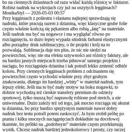
bo na ciemnych dzianinach od razu widać każdą różnicę w fakturze.
Robisz nadruk na wykrojach czy już na uszytych legginsach?
MonikaStyl
—
2026-05-03 00:57
Przy legginsach z poliestru i elastanu najlepiej sprawdzają się
nadruki, które pracują razem z dzianiną, więc klasyczne grube folie
często właśnie kończą się pękaniem albo robią „łatę” na materiale.
Jeśli nadruk ma być na nogawce i ma wyglądać równo po
rozciągnięciu, to dużo lepiej wypada sitodruk farbami elastycznymi
albo porządny druk sublimacyjny, o ile projekt i krój na to
pozwalają. Sublimacja daje ten plus, że nic nie siedzi na
powierzchni, więc nie ma efektu sztywności ani różnicy faktury, ale
na bardzo jasnych miejscach trzeba pilnować samego projektu i
naciągu, bo rozciągnięta dzianina i tak potrafi lekko zmienić odbiór
koloru. Przy ciemnych legginsach problem z odcinaniem się
powierzchni często wychodzi właśnie przy zbyt grubym
znakowaniu, dlatego im bardziej „wbity” w materiał nadruk, tym
lepszy efekt. Jeśli ma to być mały motyw na boku nogawki, to
dobrze wychodzą też cienkie transfery premium do odzieży
sportowej, tylko muszą być naprawdę robione pod stretch, a nie
uniwersalne. Dużo zależy też od tego, jak mocno rozciąga się akurat
ta dzianina, bo przy bardzo sprężystym materiale nawet dobry
nadruk bez testu potrafi potem zaskoczyć. Ja bym zrobił próbę po
praniu i kilku mocnych naciągnięciach dokładnie na docelowej
tkaninie, bo próbki na „podobnym” materiale często przekłamują
wynik. Chcesz nadruk bardziej jednokolorowy i prosty, czy raczej