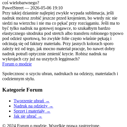
coś wielobarwnego?
PawelStreet
—
2026-05-06 19:10
Przy takiej dzianinie najlepiej zwykle wypada sublimacja, jeśli
nadruk możesz zrobić jeszcze przed krojeniem, bo wtedy nic nie
siedzi na wierzchu i nie ma co pękać przy rozciąganiu. Jeśli ma to
być tylko nadruk na gotowej nogawce, to szukałbym bardzo
elastycznego sitodruku pod stretch albo transferu robionego typowo
pod odzież sportową, bo zwykłe folie często właśnie pękają i
odcinają się od faktury materiału. Przy jasnych kolorach sporo
zależy też od tego, jak mocno materiał pracuje, bo nawet dobry
nadruk potrafi optycznie zmienić krycie. Robisz nadruk na
wykrojach czy już na uszytych legginsach?
Forum o modzie
Spolecznosc o szyciu ubran, nadrukach na odziezy, materialach i
codziennym stylu.
Kategorie Forum
Tworzenie ubrań
→
Nadruk na odzieży
→
Sprzęt i materiały
→
Jak się ubrać
→
© 2024 Forum o modzie. Wszelkie prawa zastrzeżone.