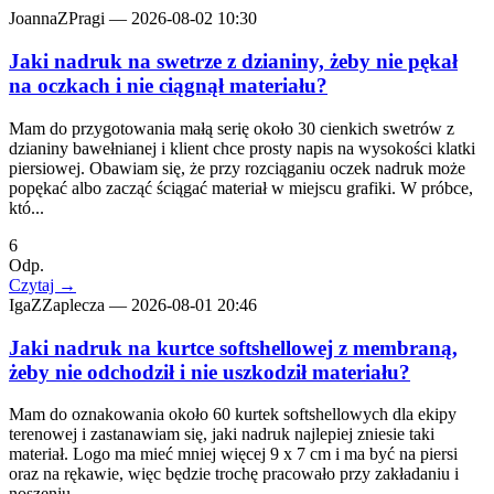
JoannaZPragi
—
2026-08-02 10:30
Jaki nadruk na swetrze z dzianiny, żeby nie pękał
na oczkach i nie ciągnął materiału?
Mam do przygotowania małą serię około 30 cienkich swetrów z
dzianiny bawełnianej i klient chce prosty napis na wysokości klatki
piersiowej. Obawiam się, że przy rozciąganiu oczek nadruk może
popękać albo zacząć ściągać materiał w miejscu grafiki. W próbce,
któ...
6
Odp.
Czytaj
→
IgaZZaplecza
—
2026-08-01 20:46
Jaki nadruk na kurtce softshellowej z membraną,
żeby nie odchodził i nie uszkodził materiału?
Mam do oznakowania około 60 kurtek softshellowych dla ekipy
terenowej i zastanawiam się, jaki nadruk najlepiej zniesie taki
materiał. Logo ma mieć mniej więcej 9 x 7 cm i ma być na piersi
oraz na rękawie, więc będzie trochę pracowało przy zakładaniu i
noszeniu...