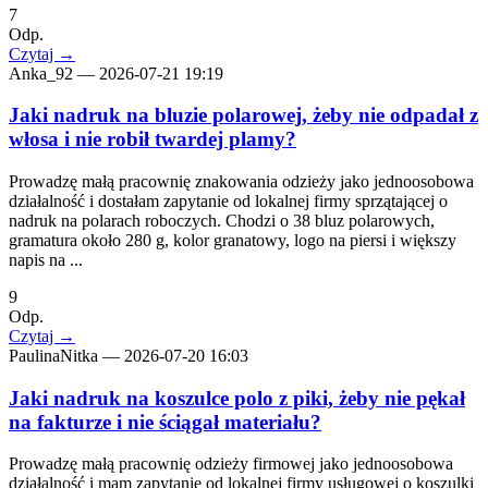
7
Odp.
Czytaj
→
Anka_92
—
2026-07-21 19:19
Jaki nadruk na bluzie polarowej, żeby nie odpadał z
włosa i nie robił twardej plamy?
Prowadzę małą pracownię znakowania odzieży jako jednoosobowa
działalność i dostałam zapytanie od lokalnej firmy sprzątającej o
nadruk na polarach roboczych. Chodzi o 38 bluz polarowych,
gramatura około 280 g, kolor granatowy, logo na piersi i większy
napis na ...
9
Odp.
Czytaj
→
PaulinaNitka
—
2026-07-20 16:03
Jaki nadruk na koszulce polo z piki, żeby nie pękał
na fakturze i nie ściągał materiału?
Prowadzę małą pracownię odzieży firmowej jako jednoosobowa
działalność i mam zapytanie od lokalnej firmy usługowej o koszulki