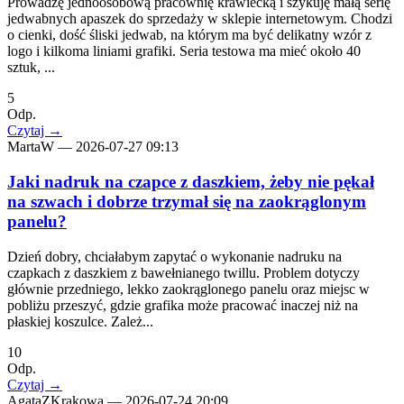
Prowadzę jednoosobową pracownię krawiecką i szykuję małą serię
jedwabnych apaszek do sprzedaży w sklepie internetowym. Chodzi
o cienki, dość śliski jedwab, na którym ma być delikatny wzór z
logo i kilkoma liniami grafiki. Seria testowa ma mieć około 40
sztuk, ...
5
Odp.
Czytaj
→
MartaW
—
2026-07-27 09:13
Jaki nadruk na czapce z daszkiem, żeby nie pękał
na szwach i dobrze trzymał się na zaokrąglonym
panelu?
Dzień dobry, chciałabym zapytać o wykonanie nadruku na
czapkach z daszkiem z bawełnianego twillu. Problem dotyczy
głównie przedniego, lekko zaokrąglonego panelu oraz miejsc w
pobliżu przeszyć, gdzie grafika może pracować inaczej niż na
płaskiej koszulce. Zależ...
10
Odp.
Czytaj
→
AgataZKrakowa
—
2026-07-24 20:09