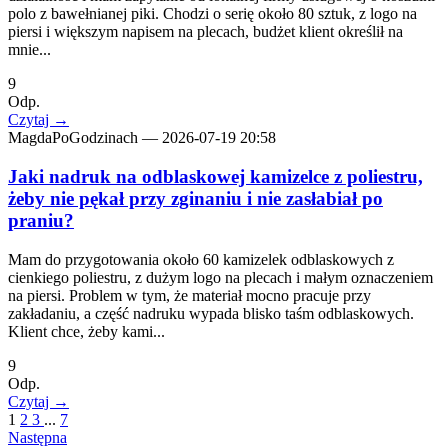
polo z bawełnianej piki. Chodzi o serię około 80 sztuk, z logo na
piersi i większym napisem na plecach, budżet klient określił na
mnie...
9
Odp.
Czytaj
→
MagdaPoGodzinach
—
2026-07-19 20:58
Jaki nadruk na odblaskowej kamizelce z poliestru,
żeby nie pękał przy zginaniu i nie zasłabiał po
praniu?
Mam do przygotowania około 60 kamizelek odblaskowych z
cienkiego poliestru, z dużym logo na plecach i małym oznaczeniem
na piersi. Problem w tym, że materiał mocno pracuje przy
zakładaniu, a część nadruku wypada blisko taśm odblaskowych.
Klient chce, żeby kami...
9
Odp.
Czytaj
→
1
2
3
...
7
Następna