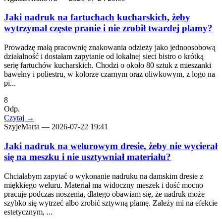
Jaki nadruk na fartuchach kucharskich, żeby
wytrzymał częste pranie i nie zrobił twardej plamy?
Prowadzę małą pracownię znakowania odzieży jako jednoosobową
działalność i dostałam zapytanie od lokalnej sieci bistro o krótką
serię fartuchów kucharskich. Chodzi o około 80 sztuk z mieszanki
bawełny i poliestru, w kolorze czarnym oraz oliwkowym, z logo na
pi...
8
Odp.
Czytaj
→
SzyjeMarta
—
2026-07-22 19:41
Jaki nadruk na welurowym dresie, żeby nie wycierał
się na meszku i nie usztywniał materiału?
Chciałabym zapytać o wykonanie nadruku na damskim dresie z
miękkiego weluru. Materiał ma widoczny meszek i dość mocno
pracuje podczas noszenia, dlatego obawiam się, że nadruk może
szybko się wytrzeć albo zrobić sztywną plamę. Zależy mi na efekcie
estetycznym, ...