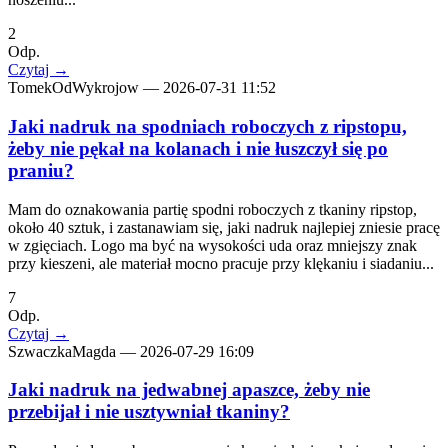
2
Odp.
Czytaj
→
TomekOdWykrojow
—
2026-07-31 11:52
Jaki nadruk na spodniach roboczych z ripstopu,
żeby nie pękał na kolanach i nie łuszczył się po
praniu?
Mam do oznakowania partię spodni roboczych z tkaniny ripstop,
około 40 sztuk, i zastanawiam się, jaki nadruk najlepiej zniesie pracę
w zgięciach. Logo ma być na wysokości uda oraz mniejszy znak
przy kieszeni, ale materiał mocno pracuje przy klękaniu i siadaniu...
7
Odp.
Czytaj
→
SzwaczkaMagda
—
2026-07-29 16:09
Jaki nadruk na jedwabnej apaszce, żeby nie
przebijał i nie usztywniał tkaniny?