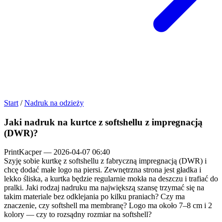
Start
/
Nadruk na odzieży
Jaki nadruk na kurtce z softshellu z impregnacją
(DWR)?
PrintKacper
—
2026-04-07 06:40
Szyję sobie kurtkę z softshellu z fabryczną impregnacją (DWR) i
chcę dodać małe logo na piersi. Zewnętrzna strona jest gładka i
lekko śliska, a kurtka będzie regularnie mokła na deszczu i trafiać do
pralki. Jaki rodzaj nadruku ma największą szansę trzymać się na
takim materiale bez odklejania po kilku praniach? Czy ma
znaczenie, czy softshell ma membranę? Logo ma około 7–8 cm i 2
kolory — czy to rozsądny rozmiar na softshell?