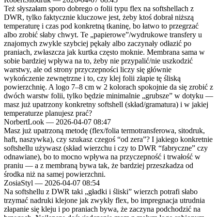
Też słyszałam sporo dobrego o folii typu flex na softshellach z
DWR, tylko faktycznie kluczowe jest, żeby ktoś dobrał niższą
temperaturę i czas pod konkretną tkaninę, bo łatwo to przegrzać
albo zrobić słaby chwyt. Te „papierowe”/wydrukowe transfery u
znajomych zwykle szybciej pękały albo zaczynały odłazić po
praniach, zwłaszcza jak kurtka często moknie. Membrana sama w
sobie bardziej wpływa na to, żeby nie przypalić/nie uszkodzić
warstwy, ale od strony przyczepności liczy się głównie
wykończenie zewnętrzne i to, czy klej folii złapie tę śliską
powierzchnię. A logo 7–8 cm w 2 kolorach spokojnie da się zrobić z
dwóch warstw folii, tylko będzie minimalnie „grubsze” w dotyku —
masz już upatrzony konkretny softshell (skład/gramatura) i w jakiej
temperaturze planujesz prać?
NorbertLook
—
2026-04-07 08:47
Masz już upatrzoną metodę (flex/folia termotransferowa, sitodruk,
haft, naszywka), czy szukasz czegoś “od zera”? I jakiego konkretnie
softshellu używasz (skład wierzchu i czy to DWR “fabryczne” czy
odnawiane), bo to mocno wpływa na przyczepność i trwałość w
praniu — a z membraną bywa tak, że bardziej przeszkadza od
środka niż na samej powierzchni.
ZosiaStyl
—
2026-04-07 08:54
Na softshellu z DWR taki „gładki i śliski” wierzch potrafi słabo
trzymać nadruki klejone jak zwykły flex, bo impregnacja utrudnia
złapanie się kleju i po praniach bywa, że zaczyna podchodzić na