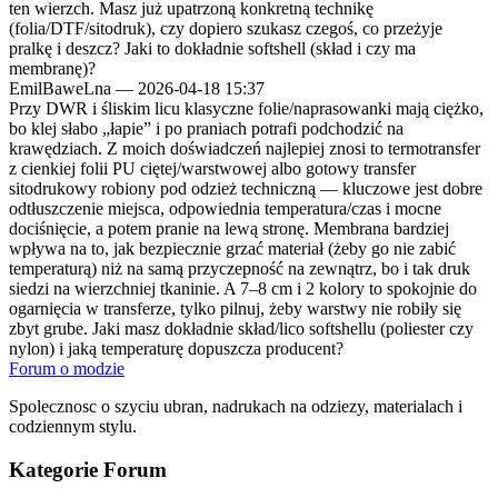
ten wierzch. Masz już upatrzoną konkretną technikę
(folia/DTF/sitodruk), czy dopiero szukasz czegoś, co przeżyje
pralkę i deszcz? Jaki to dokładnie softshell (skład i czy ma
membranę)?
EmilBaweLna
—
2026-04-18 15:37
Przy DWR i śliskim licu klasyczne folie/naprasowanki mają ciężko,
bo klej słabo „łapie” i po praniach potrafi podchodzić na
krawędziach. Z moich doświadczeń najlepiej znosi to termotransfer
z cienkiej folii PU ciętej/warstwowej albo gotowy transfer
sitodrukowy robiony pod odzież techniczną — kluczowe jest dobre
odtłuszczenie miejsca, odpowiednia temperatura/czas i mocne
dociśnięcie, a potem pranie na lewą stronę. Membrana bardziej
wpływa na to, jak bezpiecznie grzać materiał (żeby go nie zabić
temperaturą) niż na samą przyczepność na zewnątrz, bo i tak druk
siedzi na wierzchniej tkaninie. A 7–8 cm i 2 kolory to spokojnie do
ogarnięcia w transferze, tylko pilnuj, żeby warstwy nie robiły się
zbyt grube. Jaki masz dokładnie skład/lico softshellu (poliester czy
nylon) i jaką temperaturę dopuszcza producent?
Forum o modzie
Spolecznosc o szyciu ubran, nadrukach na odziezy, materialach i
codziennym stylu.
Kategorie Forum