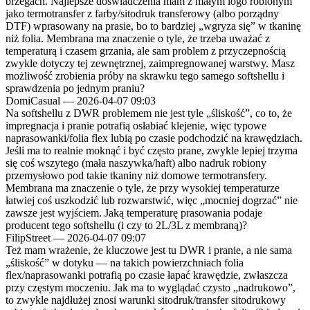
brzegach. Najlepsze doświadczenia mam z małym logo robionym
jako termotransfer z farby/sitodruk transferowy (albo porządny
DTF) wprasowany na prasie, bo to bardziej „wgryza się” w tkaninę
niż folia. Membrana ma znaczenie o tyle, że trzeba uważać z
temperaturą i czasem grzania, ale sam problem z przyczepnością
zwykle dotyczy tej zewnętrznej, zaimpregnowanej warstwy. Masz
możliwość zrobienia próby na skrawku tego samego softshellu i
sprawdzenia po jednym praniu?
DomiCasual
—
2026-04-07 09:03
Na softshellu z DWR problemem nie jest tyle „śliskość”, co to, że
impregnacja i pranie potrafią osłabiać klejenie, więc typowe
naprasowanki/folia flex lubią po czasie podchodzić na krawędziach.
Jeśli ma to realnie moknąć i być często prane, zwykle lepiej trzyma
się coś wszytego (mała naszywka/haft) albo nadruk robiony
przemysłowo pod takie tkaniny niż domowe termotransfery.
Membrana ma znaczenie o tyle, że przy wysokiej temperaturze
łatwiej coś uszkodzić lub rozwarstwić, więc „mocniej dogrzać” nie
zawsze jest wyjściem. Jaką temperaturę prasowania podaje
producent tego softshellu (i czy to 2L/3L z membraną)?
FilipStreet
—
2026-04-07 09:07
Też mam wrażenie, że kluczowe jest tu DWR i pranie, a nie sama
„śliskość” w dotyku — na takich powierzchniach folia
flex/naprasowanki potrafią po czasie łapać krawędzie, zwłaszcza
przy częstym moczeniu. Jak ma to wyglądać czysto „nadrukowo”,
to zwykle najdłużej znosi warunki sitodruk/transfer sitodrukowy