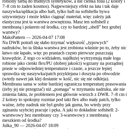
robiony farbą do trudnych syntetyków, a nie cienka folia (2 kolory i
7–8 cm to żaden kosmos). Najpewniejszy efekt na lata i tak daje
naszywka/aplikacja albo haft, tylko haft na softshellu bywa
sztywniejszy i może lekko ciągnąć materiał, więc zależy jak
elastyczna jest ta warstwa zewnętrzna. Masz ten softshell z
membraną i polarem od środka, czy to bardziej „shell” bez grubej
warstwy?
MaksPattern
—
2026-04-07 17:08
Na DWR potrafi się słabo trzymać większość „typowych”
nadruków, bo ta śliska warstwa jest zrobiona właśnie po to, żeby nic
łatwo nie łapało, więc po praniach często pierwsze puszczają
krawędzie. Z tego co widziałem, najdłużej wytrzymują małe loga
robione jako cienki flex/PU (dobrej jakości) wgrzany na porządnej
prasie w odpowiedniej temperaturze i czasie, a jeszcze lepiej
sprawdza się naszywka/patch przyklejana i doszyta po obwodzie
(wtedy nawet jak klej dostanie w kość, nic się nie odkleja).
Membrana sama w sobie bardziej ogranicza temperaturę prasowania
(żeby jej nie przegrzać) niż „pomaga” w trzymaniu nadruku, ale nie
zmienia faktu, że problemem jest głównie wierzch z DWR. 7–8 cm i
2 kolory to spokojny rozmiar pod taki flex albo mały patch, tylko
ważne, żeby nadruk nie był gruby jak guma, bo wtedy przy
zginaniu szybciej pracuje i pęka. A jaki to dokładnie softshell: 2-
warstwowy bez membrany czy 3-warstwowy z membraną i
meszkiem od środka?
Julka_90
—
2026-04-07 18:09