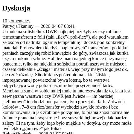
Dyskusja
10 komentarzy
PatrycjaTkaniny
—
2026-04-07 08:41
U mnie na softshellu z DWR najlepiej przeżyły rzeczy robione
termotransferem z folii (taki „flex”/„poli-flex”), ale pod warunkiem,
że osoba od nadruku ogarnia temperaturę i docisk pod konkretny
materiał. Próbowałem kiedyś „papierowych” transferów i po kilku
praniach zaczęły się robić krawędzie do góry, zwłaszcza jak kurtka
często moknie i schnie. Haft też mam na jednej kurtce i trzyma się
pancernie, tylko na miękkim softshellu potrafi usztywnić miejsce i
czasem delikatnie „ściąga” materiał, więc przy małym logo jest ok,
ale czuć różnicę. Sitodruk bezpośrednio na takiej śliskiej,
impregnowanej powierzchni bywa loterią, bo ta warstwa
odpychająca wodę potrafi też utrudnić przyczepność farby.
Membrana sama w sobie mniej mnie tu interesowała niż to, jaka jest
zewnętrzna warstwa i czy DWR jest świeże — im bardziej
„teflonowo” to chodzi pod palcem, tym gorzej dla farb. Z dwóch
kolorów i 7–8 cm flex/transfer wychodzi zwykle równo i bez
kombinowania, a jak zrobione porządnie, to prania znosi normalnie
(u mnie prane na lewą stronę i bez suszarki bębnowej). Jak bardzo
zależy Ci na tym, żeby logo było miękkie w dotyku, czy może może
być lekko „gumowe” jak folia?
RobertSitodruk
—
2026-04-07 08:45