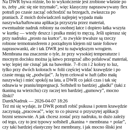
Na DWR bywa różnie, bo to wykończenie jest zrobione właśnie po
to, żeby „nic się nie trzymało”, więc klasyczny naprasowywany flex
potrafi po czasie zacząć odchodzić na brzegach, zwłaszcza po
praniach. Z moich doświadczeń najlepiej wypada mała
naszywka/haftowana aplikacja przyszyta przez materiał,
ewentualnie nadruk robiony na osobnej łatce i dopiero łatka wszyta
w kurtkę — wtedy deszcz i pralka mniej to męczą. Jeśli upierasz się
przy nadruku „prosto na kurtce”, to zwykle trwalsze są rzeczy
robione termotransferem z porządnym klejem niż tanie foliowe
naprasowanki, ale i tak DWR jest tu największym wrogiem.
Membrana ma znaczenie o tyle, że przy wysokiej temperaturze i
mocnym docisku można ją łatwo przegrzać albo pofalować materiał,
więc lepiej nie cisnąć jak na bawełnie. 7–8 cm i 2 kolory to luz,
tylko przy dwóch kolorach w folii częściej widać krawędzie i po
czasie mogą się „podwijać”. Ja bym celował w haft (albo małą
naszywkę) i mieć spokój na lata, a DWR co jakiś czas i tak się
odnawia w praniu/impregnacji. Softshell to bardziej „gładki” (taki z
tkaniną na wierzchu) czy raczej ten bardziej „gumowy”, mocno
śliski?
DarekNadruk
—
2026-04-07 18:26
Też mi się wydaje, że DWR potrafi robić psikusa i potem krawędzie
zaczynają „pracować”, więc to co piszesz o przyszytej aplikacji
brzmi sensownie. A jak chcesz zostać przy nadruku, to dużo zależy
od tego, czy to jest typowy softshell „tkanina + membrana + polar”,
czy taki bardziej elastyczny bez membrany, i jak mocno śliski jest