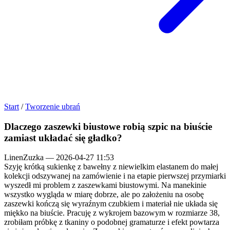
Start
/
Tworzenie ubrań
Dlaczego zaszewki biustowe robią szpic na biuście
zamiast układać się gładko?
LinenZuzka
—
2026-04-27 11:53
Szyję krótką sukienkę z bawełny z niewielkim elastanem do małej
kolekcji odszywanej na zamówienie i na etapie pierwszej przymiarki
wyszedł mi problem z zaszewkami biustowymi. Na manekinie
wszystko wygląda w miarę dobrze, ale po założeniu na osobę
zaszewki kończą się wyraźnym czubkiem i materiał nie układa się
miękko na biuście. Pracuję z wykrojem bazowym w rozmiarze 38,
zrobiłam próbkę z tkaniny o podobnej gramaturze i efekt powtarza