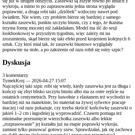
się już w drugim odszyciu. Zaszewki są zszyte równo po liniach z
wykroju, a mimo to po zaprasowaniu jedna strona wygląda
poprawnie, a druga robi taki „dzióbek” widoczny nawet pod
światłem. Nie wiem, czy problem bierze się bardziej z samego
kształtu zaszewki, punktu szczytu biustu, czy z tego, że tkanina
trzyma formę mocniej niż zakładałam. Model ma iść do sesji
lookbookowej w przyszłym tygodniu, więc zależy mi na
zrozumieniu, skąd bierze się taki efekt przed krojeniem kolejnych 6
sztuk. Czy ktoś miał tak, że zaszewki biustowe wyglądały
poprawnie na stole, a po założeniu od razu robił się ostry szpic?
Dyskusja
3 komentarzy
TymekKroj
—
2026-04-27 15:07
Najczęściej taki szpic robi się wtedy, kiedy zaszewka jest za długa i
kończy się zbyt blisko szczytu biustu albo ma za ostre zejście na
ostatnich centymetrach. Przy bawełnie z elastanem też wychodzi to
bardziej niż na manekinie, bo materiał na żywej sylwetce pracuje
inaczej i od razu pokazuje, czy trzeba skrócić końcówkę zaszewki o
jakieś 1–2 cm i łagodniej ją wyprowadzić. Czasem pomaga też
minimalne przesunięcie wierzchołka zaszewki albo lekkie
„rozprasowanie” jej kształtu już na etapie poprawki wykroju,
zamiast tylko prasować gotowy szew. Sprawdzałaś, jak się zachowa
po delikatnym skróceniu zaszewki i ponownej przymiarce?