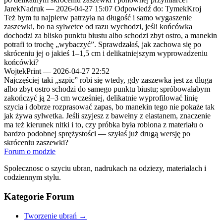
JarekNadruk
—
2026-04-27 15:07
Odpowiedź do: TymekKroj
Też bym tu najpierw patrzyła na długość i samo wygaszenie
zaszewki, bo na sylwetce od razu wychodzi, jeśli końcówka
dochodzi za blisko punktu biustu albo schodzi zbyt ostro, a manekin
potrafi to trochę „wybaczyć”. Sprawdzałaś, jak zachowa się po
skróceniu jej o jakieś 1–1,5 cm i delikatniejszym wyprowadzeniu
końcówki?
WojtekPrint
—
2026-04-27 22:52
Najczęściej taki „szpic” robi się wtedy, gdy zaszewka jest za długa
albo zbyt ostro schodzi do samego punktu biustu; spróbowałabym
zakończyć ją 2–3 cm wcześniej, delikatnie wyprofilować linię
szycia i dobrze rozprasować zapas, bo manekin tego nie pokaże tak
jak żywa sylwetka. Jeśli szyjesz z bawełny z elastanem, znaczenie
ma też kierunek nitki i to, czy próbka była robiona z materiału o
bardzo podobnej sprężystości — szyłaś już drugą wersję po
skróceniu zaszewki?
Forum o modzie
Spolecznosc o szyciu ubran, nadrukach na odziezy, materialach i
codziennym stylu.
Kategorie Forum
Tworzenie ubrań
→