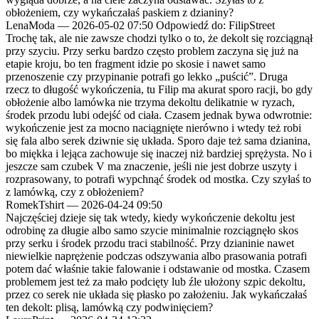
obłożeniem, czy wykańczałaś paskiem z dzianiny?
LenaModa
—
2026-05-02 07:50
Odpowiedź do: FilipStreet
Trochę tak, ale nie zawsze chodzi tylko o to, że dekolt się rozciągnął
przy szyciu. Przy serku bardzo często problem zaczyna się już na
etapie kroju, bo ten fragment idzie po skosie i nawet samo
przenoszenie czy przypinanie potrafi go lekko „puścić”. Druga
rzecz to długość wykończenia, tu Filip ma akurat sporo racji, bo gdy
obłożenie albo lamówka nie trzyma dekoltu delikatnie w ryzach,
środek przodu lubi odejść od ciała. Czasem jednak bywa odwrotnie:
wykończenie jest za mocno naciągnięte nierówno i wtedy też robi
się fala albo serek dziwnie się układa. Sporo daje też sama dzianina,
bo miękka i lejąca zachowuje się inaczej niż bardziej sprężysta. No i
jeszcze sam czubek V ma znaczenie, jeśli nie jest dobrze uszyty i
rozprasowany, to potrafi wypchnąć środek od mostka. Czy szyłaś to
z lamówką, czy z obłożeniem?
RomekTshirt
—
2026-04-24 09:50
Najczęściej dzieje się tak wtedy, kiedy wykończenie dekoltu jest
odrobinę za długie albo samo szycie minimalnie rozciągnęło skos
przy serku i środek przodu traci stabilność. Przy dzianinie nawet
niewielkie naprężenie podczas odszywania albo prasowania potrafi
potem dać właśnie takie falowanie i odstawanie od mostka. Czasem
problemem jest też za mało podcięty lub źle ułożony szpic dekoltu,
przez co serek nie układa się płasko po założeniu. Jak wykańczałaś
ten dekolt: plisą, lamówką czy podwinięciem?