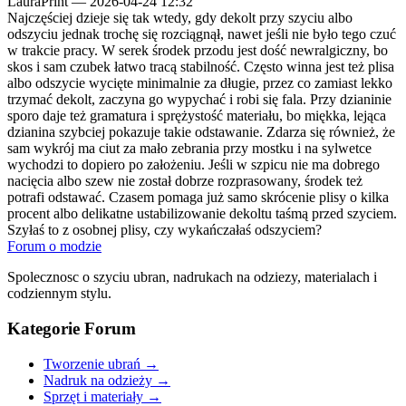
LauraPrint
—
2026-04-24 12:32
Najczęściej dzieje się tak wtedy, gdy dekolt przy szyciu albo
odszyciu jednak trochę się rozciągnął, nawet jeśli nie było tego czuć
w trakcie pracy. W serek środek przodu jest dość newralgiczny, bo
skos i sam czubek łatwo tracą stabilność. Często winna jest też plisa
albo odszycie wycięte minimalnie za długie, przez co zamiast lekko
trzymać dekolt, zaczyna go wypychać i robi się fala. Przy dzianinie
sporo daje też gramatura i sprężystość materiału, bo miękka, lejąca
dzianina szybciej pokazuje takie odstawanie. Zdarza się również, że
sam wykrój ma ciut za mało zebrania przy mostku i na sylwetce
wychodzi to dopiero po założeniu. Jeśli w szpicu nie ma dobrego
nacięcia albo szew nie został dobrze rozprasowany, środek też
potrafi odstawać. Czasem pomaga już samo skrócenie plisy o kilka
procent albo delikatne ustabilizowanie dekoltu taśmą przed szyciem.
Szyłaś to z osobnej plisy, czy wykańczałaś odszyciem?
Forum o modzie
Spolecznosc o szyciu ubran, nadrukach na odziezy, materialach i
codziennym stylu.
Kategorie Forum
Tworzenie ubrań
→
Nadruk na odzieży
→
Sprzęt i materiały
→