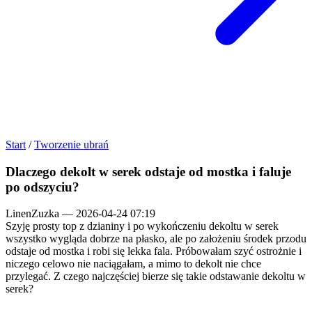
Start
/
Tworzenie ubrań
Dlaczego dekolt w serek odstaje od mostka i faluje
po odszyciu?
LinenZuzka
—
2026-04-24 07:19
Szyję prosty top z dzianiny i po wykończeniu dekoltu w serek
wszystko wygląda dobrze na płasko, ale po założeniu środek przodu
odstaje od mostka i robi się lekka fala. Próbowałam szyć ostrożnie i
niczego celowo nie naciągałam, a mimo to dekolt nie chce
przylegać. Z czego najczęściej bierze się takie odstawanie dekoltu w
serek?