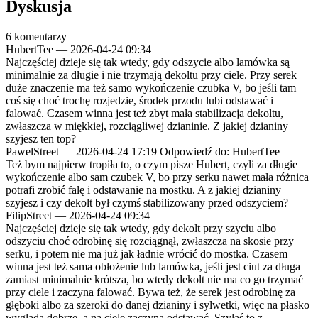
Dyskusja
6 komentarzy
HubertTee
—
2026-04-24 09:34
Najczęściej dzieje się tak wtedy, gdy odszycie albo lamówka są
minimalnie za długie i nie trzymają dekoltu przy ciele. Przy serek
duże znaczenie ma też samo wykończenie czubka V, bo jeśli tam
coś się choć trochę rozjedzie, środek przodu lubi odstawać i
falować. Czasem winna jest też zbyt mała stabilizacja dekoltu,
zwłaszcza w miękkiej, rozciągliwej dzianinie. Z jakiej dzianiny
szyjesz ten top?
PawelStreet
—
2026-04-24 17:19
Odpowiedź do: HubertTee
Też bym najpierw tropiła to, o czym pisze Hubert, czyli za długie
wykończenie albo sam czubek V, bo przy serku nawet mała różnica
potrafi zrobić falę i odstawanie na mostku. A z jakiej dzianiny
szyjesz i czy dekolt był czymś stabilizowany przed odszyciem?
FilipStreet
—
2026-04-24 09:34
Najczęściej dzieje się tak wtedy, gdy dekolt przy szyciu albo
odszyciu choć odrobinę się rozciągnął, zwłaszcza na skosie przy
serku, i potem nie ma już jak ładnie wrócić do mostka. Czasem
winna jest też sama obłożenie lub lamówka, jeśli jest ciut za długa
zamiast minimalnie krótsza, bo wtedy dekolt nie ma co go trzymać
przy ciele i zaczyna falować. Bywa też, że serek jest odrobinę za
głęboki albo za szeroki do danej dzianiny i sylwetki, więc na płasko
wygląda dobrze, a na ciele zaczyna odstawać. Szyłaś to z