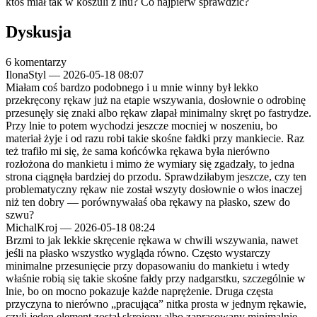
ktoś miał tak w koszuli z lnu? Co najpierw sprawdzić?
Dyskusja
6 komentarzy
IlonaStyl
—
2026-05-18 08:07
Miałam coś bardzo podobnego i u mnie winny był lekko
przekręcony rękaw już na etapie wszywania, dosłownie o odrobinę
przesunęły się znaki albo rękaw złapał minimalny skręt po fastrydze.
Przy lnie to potem wychodzi jeszcze mocniej w noszeniu, bo
materiał żyje i od razu robi takie skośne fałdki przy mankiecie. Raz
też trafiło mi się, że sama końcówka rękawa była nierówno
rozłożona do mankietu i mimo że wymiary się zgadzały, to jedna
strona ciągnęła bardziej do przodu. Sprawdziłabym jeszcze, czy ten
problematyczny rękaw nie został wszyty dosłownie o włos inaczej
niż ten dobry — porównywałaś oba rękawy na płasko, szew do
szwu?
MichalKroj
—
2026-05-18 08:24
Brzmi to jak lekkie skręcenie rękawa w chwili wszywania, nawet
jeśli na płasko wszystko wygląda równo. Często wystarczy
minimalne przesunięcie przy dopasowaniu do mankietu i wtedy
właśnie robią się takie skośne fałdy przy nadgarstku, szczególnie w
lnie, bo on mocno pokazuje każde naprężenie. Druga częsta
przyczyna to nierówno „pracująca” nitka prosta w jednym rękawie,
czyli jeden element został skrojony albo zaprasowany minimalnie