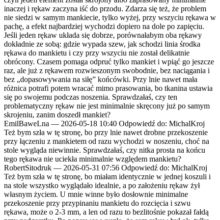
inaczej i rękaw zaczyna iść do przodu. Zdarza się też, że problem
nie siedzi w samym mankiecie, tylko wyżej, przy wszyciu rękawa w
pachę, a efekt najbardziej wychodzi dopiero na dole po zapięciu.
Jeśli jeden rękaw układa się dobrze, porównałabym oba rękawy
dokładnie ze sobą: gdzie wypada szew, jak schodzi linia środka
rękawa do mankietu i czy przy wszyciu nie został delikatnie
obrócony. Czasem pomaga odpruć tylko mankiet i wpiąć go jeszcze
raz, ale już z rękawem rozwieszonym swobodnie, bez naciągania i
bez „dopasowywania na siłę” końcówki. Przy lnie nawet mała
różnica potrafi potem wracać mimo prasowania, bo tkanina ustawia
się po swojemu podczas noszenia. Sprawdzałaś, czy ten
problematyczny rękaw nie jest minimalnie skręcony już po samym
skrojeniu, zanim doszedł mankiet?
EmilBaweLna
—
2026-05-18 10:40
Odpowiedź do: MichalKroj
Też bym szła w tę stronę, bo przy lnie nawet drobne przekoszenie
przy łączeniu z mankietem od razu wychodzi w noszeniu, choć na
stole wygląda niewinnie. Sprawdzałaś, czy nitka prosta na końcu
tego rękawa nie uciekła minimalnie względem mankietu?
RobertSitodruk
—
2026-05-31 07:56
Odpowiedź do: MichalKroj
Też bym szła w tę stronę, bo miałam identycznie w jednej koszuli i
na stole wszystko wyglądało idealnie, a po założeniu rękaw żył
własnym życiem. U mnie winne było dosłownie minimalne
przekoszenie przy przypinaniu mankietu do rozcięcia i szwu
rękawa, może o 2-3 mm, a len od razu to bezlitośnie pokazał fałdą