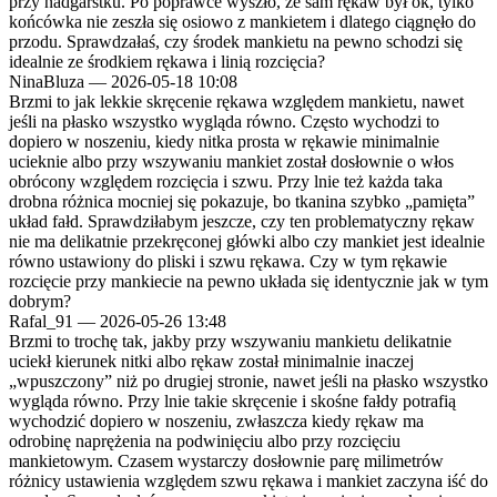
przy nadgarstku. Po poprawce wyszło, że sam rękaw był ok, tylko
końcówka nie zeszła się osiowo z mankietem i dlatego ciągnęło do
przodu. Sprawdzałaś, czy środek mankietu na pewno schodzi się
idealnie ze środkiem rękawa i linią rozcięcia?
NinaBluza
—
2026-05-18 10:08
Brzmi to jak lekkie skręcenie rękawa względem mankietu, nawet
jeśli na płasko wszystko wygląda równo. Często wychodzi to
dopiero w noszeniu, kiedy nitka prosta w rękawie minimalnie
ucieknie albo przy wszywaniu mankiet został dosłownie o włos
obrócony względem rozcięcia i szwu. Przy lnie też każda taka
drobna różnica mocniej się pokazuje, bo tkanina szybko „pamięta”
układ fałd. Sprawdziłabym jeszcze, czy ten problematyczny rękaw
nie ma delikatnie przekręconej główki albo czy mankiet jest idealnie
równo ustawiony do pliski i szwu rękawa. Czy w tym rękawie
rozcięcie przy mankiecie na pewno układa się identycznie jak w tym
dobrym?
Rafal_91
—
2026-05-26 13:48
Brzmi to trochę tak, jakby przy wszywaniu mankietu delikatnie
uciekł kierunek nitki albo rękaw został minimalnie inaczej
„wpuszczony” niż po drugiej stronie, nawet jeśli na płasko wszystko
wygląda równo. Przy lnie takie skręcenie i skośne fałdy potrafią
wychodzić dopiero w noszeniu, zwłaszcza kiedy rękaw ma
odrobinę naprężenia na podwinięciu albo przy rozcięciu
mankietowym. Czasem wystarczy dosłownie parę milimetrów
różnicy ustawienia względem szwu rękawa i mankiet zaczyna iść do