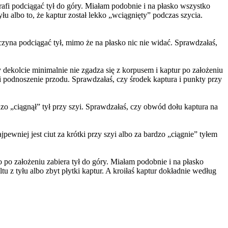
rafi podciągać tył do góry. Miałam podobnie i na płasko wszystko
łu albo to, że kaptur został lekko „wciągnięty” podczas szycia.
czyna podciągać tył, mimo że na płasko nic nie widać. Sprawdzałaś,
 dekolcie minimalnie nie zgadza się z korpusem i kaptur po założeniu
 i podnoszenie przodu. Sprawdzałaś, czy środek kaptura i punkty przy
dzo „ciągnął” tył przy szyi. Sprawdzałaś, czy obwód dołu kaptura na
jpewniej jest ciut za krótki przy szyi albo za bardzo „ciągnie” tyłem
 po założeniu zabiera tył do góry. Miałam podobnie i na płasko
u z tyłu albo zbyt płytki kaptur. A kroiłaś kaptur dokładnie według