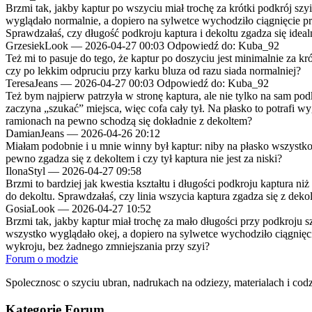
Brzmi tak, jakby kaptur po wszyciu miał trochę za krótki podkrój sz
wyglądało normalnie, a dopiero na sylwetce wychodziło ciągnięcie przy
Sprawdzałaś, czy długość podkroju kaptura i dekoltu zgadza się ideal
GrzesiekLook
—
2026-04-27 00:03
Odpowiedź do: Kuba_92
Też mi to pasuje do tego, że kaptur po doszyciu jest minimalnie za 
czy po lekkim odpruciu przy karku bluza od razu siada normalniej?
TeresaJeans
—
2026-04-27 00:03
Odpowiedź do: Kuba_92
Też bym najpierw patrzyła w stronę kaptura, ale nie tylko na sam pod
zaczyna „szukać” miejsca, więc cofa cały tył. Na płasko to potrafi w
ramionach na pewno schodzą się dokładnie z dekoltem?
DamianJeans
—
2026-04-26 20:12
Miałam podobnie i u mnie winny był kaptur: niby na płasko wszystko g
pewno zgadza się z dekoltem i czy tył kaptura nie jest za niski?
IlonaStyl
—
2026-04-27 09:58
Brzmi to bardziej jak kwestia kształtu i długości podkroju kaptura niż
do dekoltu. Sprawdzałaś, czy linia wszycia kaptura zgadza się z dekol
GosiaLook
—
2026-04-27 10:52
Brzmi tak, jakby kaptur miał trochę za mało długości przy podkroju 
wszystko wyglądało okej, a dopiero na sylwetce wychodziło ciągnięcie 
wykroju, bez żadnego zmniejszania przy szyi?
Forum o modzie
Spolecznosc o szyciu ubran, nadrukach na odziezy, materialach i cod
Kategorie Forum