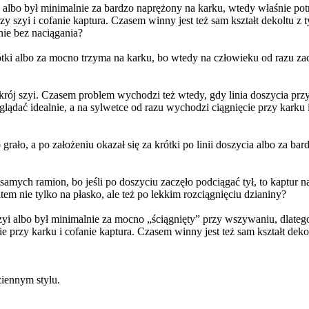
yi albo był minimalnie za bardzo naprężony na karku, wtedy właśnie pot
 szyi i cofanie kaptura. Czasem winny jest też sam kształt dekoltu z ty
nie bez naciągania?
krótki albo za mocno trzyma na karku, bo wtedy na człowieku od razu za
krój szyi. Czasem problem wychodzi też wtedy, gdy linia doszycia przy
yglądać idealnie, a na sylwetce od razu wychodzi ciągnięcie przy karku
rało, a po założeniu okazał się za krótki po linii doszycia albo za bar
 samych ramion, bo jeśli po doszyciu zaczęło podciągać tył, to kaptur na
tem nie tylko na płasko, ale też po lekkim rozciągnięciu dzianiny?
szyi albo był minimalnie za mocno „ściągnięty” przy wszywaniu, dlatego
przy karku i cofanie kaptura. Czasem winny jest też sam kształt dekolt
ziennym stylu.