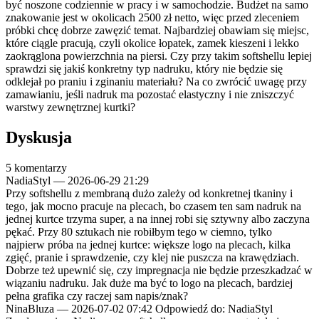
być noszone codziennie w pracy i w samochodzie. Budżet na samo
znakowanie jest w okolicach 2500 zł netto, więc przed zleceniem
próbki chcę dobrze zawęzić temat. Najbardziej obawiam się miejsc,
które ciągle pracują, czyli okolice łopatek, zamek kieszeni i lekko
zaokrąglona powierzchnia na piersi. Czy przy takim softshellu lepiej
sprawdzi się jakiś konkretny typ nadruku, który nie będzie się
odklejał po praniu i zginaniu materiału? Na co zwrócić uwagę przy
zamawianiu, jeśli nadruk ma pozostać elastyczny i nie zniszczyć
warstwy zewnętrznej kurtki?
Dyskusja
5 komentarzy
NadiaStyl
—
2026-06-29 21:29
Przy softshellu z membraną dużo zależy od konkretnej tkaniny i
tego, jak mocno pracuje na plecach, bo czasem ten sam nadruk na
jednej kurtce trzyma super, a na innej robi się sztywny albo zaczyna
pękać. Przy 80 sztukach nie robiłbym tego w ciemno, tylko
najpierw próba na jednej kurtce: większe logo na plecach, kilka
zgięć, pranie i sprawdzenie, czy klej nie puszcza na krawędziach.
Dobrze też upewnić się, czy impregnacja nie będzie przeszkadzać w
wiązaniu nadruku. Jak duże ma być to logo na plecach, bardziej
pełna grafika czy raczej sam napis/znak?
NinaBluza
—
2026-07-02 07:42
Odpowiedź do: NadiaStyl