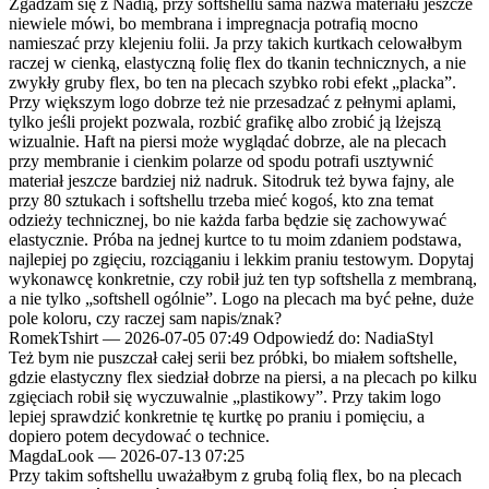
Zgadzam się z Nadią, przy softshellu sama nazwa materiału jeszcze
niewiele mówi, bo membrana i impregnacja potrafią mocno
namieszać przy klejeniu folii. Ja przy takich kurtkach celowałbym
raczej w cienką, elastyczną folię flex do tkanin technicznych, a nie
zwykły gruby flex, bo ten na plecach szybko robi efekt „placka”.
Przy większym logo dobrze też nie przesadzać z pełnymi aplami,
tylko jeśli projekt pozwala, rozbić grafikę albo zrobić ją lżejszą
wizualnie. Haft na piersi może wyglądać dobrze, ale na plecach
przy membranie i cienkim polarze od spodu potrafi usztywnić
materiał jeszcze bardziej niż nadruk. Sitodruk też bywa fajny, ale
przy 80 sztukach i softshellu trzeba mieć kogoś, kto zna temat
odzieży technicznej, bo nie każda farba będzie się zachowywać
elastycznie. Próba na jednej kurtce to tu moim zdaniem podstawa,
najlepiej po zgięciu, rozciąganiu i lekkim praniu testowym. Dopytaj
wykonawcę konkretnie, czy robił już ten typ softshella z membraną,
a nie tylko „softshell ogólnie”. Logo na plecach ma być pełne, duże
pole koloru, czy raczej sam napis/znak?
RomekTshirt
—
2026-07-05 07:49
Odpowiedź do: NadiaStyl
Też bym nie puszczał całej serii bez próbki, bo miałem softshelle,
gdzie elastyczny flex siedział dobrze na piersi, a na plecach po kilku
zgięciach robił się wyczuwalnie „plastikowy”. Przy takim logo
lepiej sprawdzić konkretnie tę kurtkę po praniu i pomięciu, a
dopiero potem decydować o technice.
MagdaLook
—
2026-07-13 07:25
Przy takim softshellu uważałbym z grubą folią flex, bo na plecach