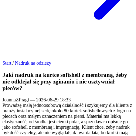
Start
/
Nadruk na odzieży
Jaki nadruk na kurtce softshell z membraną, żeby
nie odklejał się przy zginaniu i nie usztywniał
pleców?
JoannaZPragi
—
2026-06-29 18:33
Prowadzę małą jednoosobową działalność i szykujemy dla klienta z
branży instalacyjnej serię około 80 kurtek softshellowych z logo na
plecach oraz małym oznaczeniem na piersi. Materiał ma lekką
elastyczność, od środka jest cienki polar, a sprzedawca opisuje go
jako softshell z membraną i impregnacją. Klient chce, żeby nadruk
był dość czytelny, ale nie wyglądał jak twarda łata, bo kurtki mają