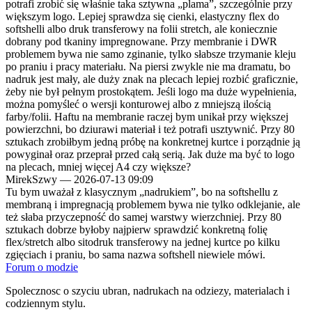
potrafi zrobić się właśnie taka sztywna „plama”, szczególnie przy
większym logo. Lepiej sprawdza się cienki, elastyczny flex do
softshelli albo druk transferowy na folii stretch, ale koniecznie
dobrany pod tkaniny impregnowane. Przy membranie i DWR
problemem bywa nie samo zginanie, tylko słabsze trzymanie kleju
po praniu i pracy materiału. Na piersi zwykle nie ma dramatu, bo
nadruk jest mały, ale duży znak na plecach lepiej rozbić graficznie,
żeby nie był pełnym prostokątem. Jeśli logo ma duże wypełnienia,
można pomyśleć o wersji konturowej albo z mniejszą ilością
farby/folii. Haftu na membranie raczej bym unikał przy większej
powierzchni, bo dziurawi materiał i też potrafi usztywnić. Przy 80
sztukach zrobiłbym jedną próbę na konkretnej kurtce i porządnie ją
powyginał oraz przeprał przed całą serią. Jak duże ma być to logo
na plecach, mniej więcej A4 czy większe?
MirekSzwy
—
2026-07-13 09:09
Tu bym uważał z klasycznym „nadrukiem”, bo na softshellu z
membraną i impregnacją problemem bywa nie tylko odklejanie, ale
też słaba przyczepność do samej warstwy wierzchniej. Przy 80
sztukach dobrze byłoby najpierw sprawdzić konkretną folię
flex/stretch albo sitodruk transferowy na jednej kurtce po kilku
zgięciach i praniu, bo sama nazwa softshell niewiele mówi.
Forum o modzie
Spolecznosc o szyciu ubran, nadrukach na odziezy, materialach i
codziennym stylu.