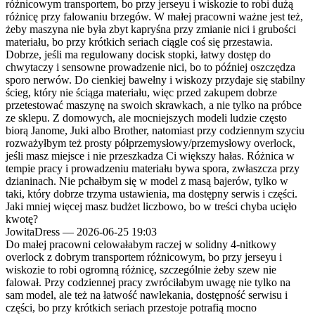
różnicowym transportem, bo przy jerseyu i wiskozie to robi dużą
różnicę przy falowaniu brzegów. W małej pracowni ważne jest też,
żeby maszyna nie była zbyt kapryśna przy zmianie nici i grubości
materiału, bo przy krótkich seriach ciągle coś się przestawia.
Dobrze, jeśli ma regulowany docisk stopki, łatwy dostęp do
chwytaczy i sensowne prowadzenie nici, bo to później oszczędza
sporo nerwów. Do cienkiej bawełny i wiskozy przydaje się stabilny
ścieg, który nie ściąga materiału, więc przed zakupem dobrze
przetestować maszynę na swoich skrawkach, a nie tylko na próbce
ze sklepu. Z domowych, ale mocniejszych modeli ludzie często
biorą Janome, Juki albo Brother, natomiast przy codziennym szyciu
rozważyłbym też prosty półprzemysłowy/przemysłowy overlock,
jeśli masz miejsce i nie przeszkadza Ci większy hałas. Różnica w
tempie pracy i prowadzeniu materiału bywa spora, zwłaszcza przy
dzianinach. Nie pchałbym się w model z masą bajerów, tylko w
taki, który dobrze trzyma ustawienia, ma dostępny serwis i części.
Jaki mniej więcej masz budżet liczbowo, bo w treści chyba ucięło
kwotę?
JowitaDress
—
2026-06-25 19:03
Do małej pracowni celowałabym raczej w solidny 4-nitkowy
overlock z dobrym transportem różnicowym, bo przy jerseyu i
wiskozie to robi ogromną różnicę, szczególnie żeby szew nie
falował. Przy codziennej pracy zwróciłabym uwagę nie tylko na
sam model, ale też na łatwość nawlekania, dostępność serwisu i
części, bo przy krótkich seriach przestoje potrafią mocno