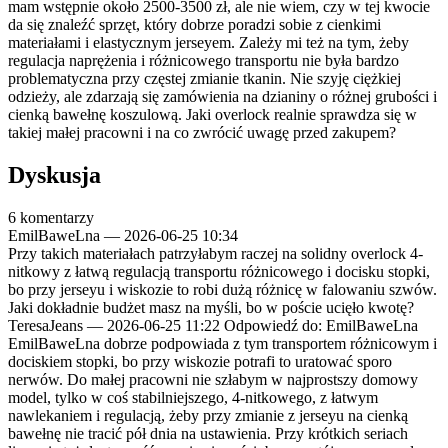
mam wstępnie około 2500-3500 zł, ale nie wiem, czy w tej kwocie
da się znaleźć sprzęt, który dobrze poradzi sobie z cienkimi
materiałami i elastycznym jerseyem. Zależy mi też na tym, żeby
regulacja naprężenia i różnicowego transportu nie była bardzo
problematyczna przy częstej zmianie tkanin. Nie szyję ciężkiej
odzieży, ale zdarzają się zamówienia na dzianiny o różnej grubości i
cienką bawełnę koszulową. Jaki overlock realnie sprawdza się w
takiej małej pracowni i na co zwrócić uwagę przed zakupem?
Dyskusja
6 komentarzy
EmilBaweLna
—
2026-06-25 10:34
Przy takich materiałach patrzyłabym raczej na solidny overlock 4-
nitkowy z łatwą regulacją transportu różnicowego i docisku stopki,
bo przy jerseyu i wiskozie to robi dużą różnicę w falowaniu szwów.
Jaki dokładnie budżet masz na myśli, bo w poście ucięło kwotę?
TeresaJeans
—
2026-06-25 11:22
Odpowiedź do: EmilBaweLna
EmilBaweLna dobrze podpowiada z tym transportem różnicowym i
dociskiem stopki, bo przy wiskozie potrafi to uratować sporo
nerwów. Do małej pracowni nie szłabym w najprostszy domowy
model, tylko w coś stabilniejszego, 4-nitkowego, z łatwym
nawlekaniem i regulacją, żeby przy zmianie z jerseyu na cienką
bawełnę nie tracić pół dnia na ustawienia. Przy krótkich seriach