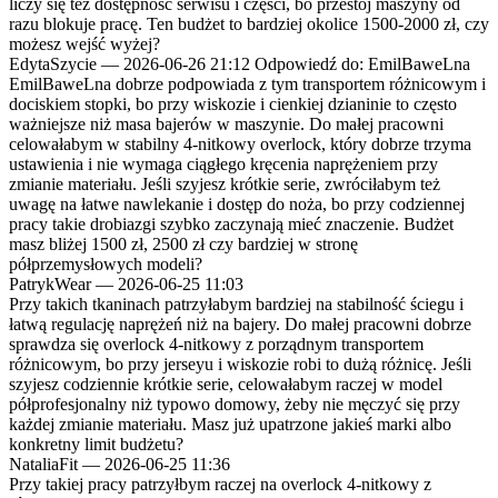
liczy się też dostępność serwisu i części, bo przestój maszyny od
razu blokuje pracę. Ten budżet to bardziej okolice 1500-2000 zł, czy
możesz wejść wyżej?
EdytaSzycie
—
2026-06-26 21:12
Odpowiedź do: EmilBaweLna
EmilBaweLna dobrze podpowiada z tym transportem różnicowym i
dociskiem stopki, bo przy wiskozie i cienkiej dzianinie to często
ważniejsze niż masa bajerów w maszynie. Do małej pracowni
celowałabym w stabilny 4-nitkowy overlock, który dobrze trzyma
ustawienia i nie wymaga ciągłego kręcenia naprężeniem przy
zmianie materiału. Jeśli szyjesz krótkie serie, zwróciłabym też
uwagę na łatwe nawlekanie i dostęp do noża, bo przy codziennej
pracy takie drobiazgi szybko zaczynają mieć znaczenie. Budżet
masz bliżej 1500 zł, 2500 zł czy bardziej w stronę
półprzemysłowych modeli?
PatrykWear
—
2026-06-25 11:03
Przy takich tkaninach patrzyłabym bardziej na stabilność ściegu i
łatwą regulację naprężeń niż na bajery. Do małej pracowni dobrze
sprawdza się overlock 4-nitkowy z porządnym transportem
różnicowym, bo przy jerseyu i wiskozie robi to dużą różnicę. Jeśli
szyjesz codziennie krótkie serie, celowałabym raczej w model
półprofesjonalny niż typowo domowy, żeby nie męczyć się przy
każdej zmianie materiału. Masz już upatrzone jakieś marki albo
konkretny limit budżetu?
NataliaFit
—
2026-06-25 11:36
Przy takiej pracy patrzyłbym raczej na overlock 4-nitkowy z