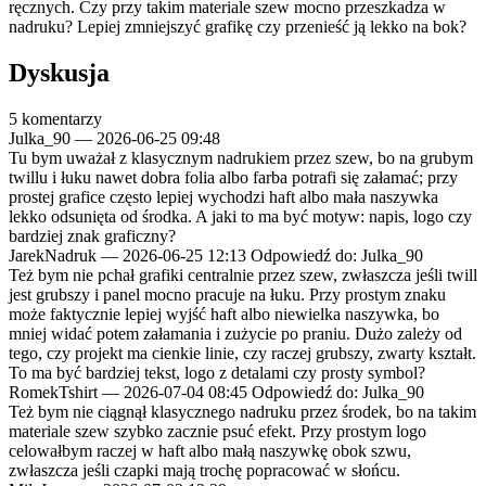
ręcznych. Czy przy takim materiale szew mocno przeszkadza w
nadruku? Lepiej zmniejszyć grafikę czy przenieść ją lekko na bok?
Dyskusja
5 komentarzy
Julka_90
—
2026-06-25 09:48
Tu bym uważał z klasycznym nadrukiem przez szew, bo na grubym
twillu i łuku nawet dobra folia albo farba potrafi się załamać; przy
prostej grafice często lepiej wychodzi haft albo mała naszywka
lekko odsunięta od środka. A jaki to ma być motyw: napis, logo czy
bardziej znak graficzny?
JarekNadruk
—
2026-06-25 12:13
Odpowiedź do: Julka_90
Też bym nie pchał grafiki centralnie przez szew, zwłaszcza jeśli twill
jest grubszy i panel mocno pracuje na łuku. Przy prostym znaku
może faktycznie lepiej wyjść haft albo niewielka naszywka, bo
mniej widać potem załamania i zużycie po praniu. Dużo zależy od
tego, czy projekt ma cienkie linie, czy raczej grubszy, zwarty kształt.
To ma być bardziej tekst, logo z detalami czy prosty symbol?
RomekTshirt
—
2026-07-04 08:45
Odpowiedź do: Julka_90
Też bym nie ciągnął klasycznego nadruku przez środek, bo na takim
materiale szew szybko zacznie psuć efekt. Przy prostym logo
celowałbym raczej w haft albo małą naszywkę obok szwu,
zwłaszcza jeśli czapki mają trochę popracować w słońcu.