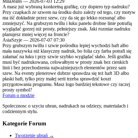
MilaJeans
—
2026-07-03 12:29
A masz już wybraną konkretną grafikę, czy dopiero typ nadruku?
Przy czapkach ze szwem na środku dużo zależy od tego, czy motyw
ma iść dokładnie przez szew, czy da się go lekko rozsunąć albo
zmniejszyć. Na grubszym twillu i łuku panelu drobne linie potrafią
wyglądać gorzej niż prosty, pełniejszy znak. Jaki rozmiar nadruku
planujesz mniej więcej na froncie?
AsiaSzyje
—
2026-07-07 07:30
Przy grubszym twillu i szwie pośrodku lepiej wychodzi haft albo
mała naszywka niż klasyczny nadruk, bo folia czy farba potrafi się
załamać na łuku i przy szwie szybko wyglądać słabo. Jeśli grafika
musi być nadrukowana, celowałbym w prosty znak bez cienkich
linii i bez przechodzenia najważniejszych elementów przez sam
szew. Na eventy plenerowe dobrze sprawdza się też haft 3D albo
płaski haft, tylko przy małej serii trzeba sprawdzić koszt
przygotowania programu. Masz logo bardziej tekstowe czy raczej
prosty symbol?
Forum o modzie
Spolecznosc o szyciu ubran, nadrukach na odziezy, materialach i
codziennym stylu.
Kategorie Forum
Tworzenie ubrań
→