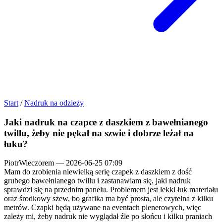
Start
/
Nadruk na odzieży
Jaki nadruk na czapce z daszkiem z bawełnianego
twillu, żeby nie pękał na szwie i dobrze leżał na
łuku?
PiotrWieczorem
—
2026-06-25 07:09
Mam do zrobienia niewielką serię czapek z daszkiem z dość
grubego bawełnianego twillu i zastanawiam się, jaki nadruk
sprawdzi się na przednim panelu. Problemem jest lekki łuk materiału
oraz środkowy szew, bo grafika ma być prosta, ale czytelna z kilku
metrów. Czapki będą używane na eventach plenerowych, więc
zależy mi, żeby nadruk nie wyglądał źle po słońcu i kilku praniach