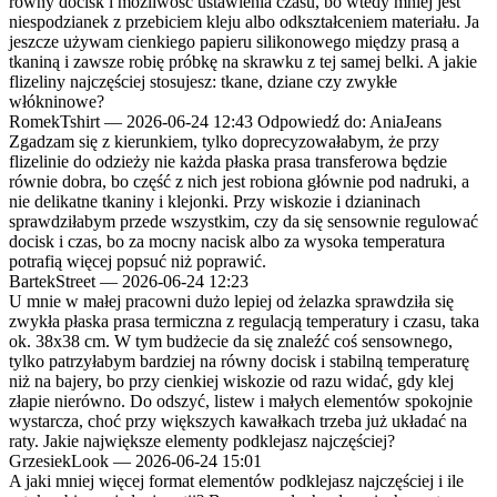
równy docisk i możliwość ustawienia czasu, bo wtedy mniej jest
niespodzianek z przebiciem kleju albo odkształceniem materiału. Ja
jeszcze używam cienkiego papieru silikonowego między prasą a
tkaniną i zawsze robię próbkę na skrawku z tej samej belki. A jakie
flizeliny najczęściej stosujesz: tkane, dziane czy zwykłe
włókninowe?
RomekTshirt
—
2026-06-24 12:43
Odpowiedź do: AniaJeans
Zgadzam się z kierunkiem, tylko doprecyzowałabym, że przy
flizelinie do odzieży nie każda płaska prasa transferowa będzie
równie dobra, bo część z nich jest robiona głównie pod nadruki, a
nie delikatne tkaniny i klejonki. Przy wiskozie i dzianinach
sprawdziłabym przede wszystkim, czy da się sensownie regulować
docisk i czas, bo za mocny nacisk albo za wysoka temperatura
potrafią więcej popsuć niż poprawić.
BartekStreet
—
2026-06-24 12:23
U mnie w małej pracowni dużo lepiej od żelazka sprawdziła się
zwykła płaska prasa termiczna z regulacją temperatury i czasu, taka
ok. 38x38 cm. W tym budżecie da się znaleźć coś sensownego,
tylko patrzyłabym bardziej na równy docisk i stabilną temperaturę
niż na bajery, bo przy cienkiej wiskozie od razu widać, gdy klej
złapie nierówno. Do odszyć, listew i małych elementów spokojnie
wystarcza, choć przy większych kawałkach trzeba już układać na
raty. Jakie największe elementy podklejasz najczęściej?
GrzesiekLook
—
2026-06-24 15:01
A jaki mniej więcej format elementów podklejasz najczęściej i ile