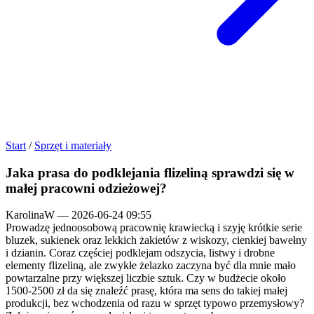
Start
/
Sprzęt i materiały
Jaka prasa do podklejania flizeliną sprawdzi się w
małej pracowni odzieżowej?
KarolinaW
—
2026-06-24 09:55
Prowadzę jednoosobową pracownię krawiecką i szyję krótkie serie
bluzek, sukienek oraz lekkich żakietów z wiskozy, cienkiej bawełny
i dzianin. Coraz częściej podklejam odszycia, listwy i drobne
elementy flizeliną, ale zwykłe żelazko zaczyna być dla mnie mało
powtarzalne przy większej liczbie sztuk. Czy w budżecie około
1500-2500 zł da się znaleźć prasę, która ma sens do takiej małej
produkcji, bez wchodzenia od razu w sprzęt typowo przemysłowy?