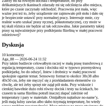
Zależy mi na równym docisku i temperaturze, bo przy
delikatniejszych tkaninach zdarzały mi się odciśnięcia albo miejsca,
które po czasie zaczynały odchodzić. Pracownia jest mała, więc
ważne jest też to, żeby urządzenie nie zajmowało pół stołu i dało się
je bezpiecznie ustawić przy normalnej pracy. Interesuje mnie, czy
realnie warto szukać prasy ręcznej, półautomatycznej, czy może w
tej skali różnica nie będzie aż tak odczuwalna. Jakie parametry takiej
prasy są najważniejsze przy podklejaniu flizeliną w małej pracowni
odzieżowej?
Dyskusja
10 komentarzy
Aga_88
—
2026-06-24 11:32
Przy takim budżecie celowałbym raczej w małą prasę transferową z
regulacją temperatury, czasu i docisku niż w typowo przemysłową
podklejarkę, bo do odszyć, listew i drobnicy w małej pracowni
spokojnie ogarnie temat. Sensowny format to okolice 38x38 albo
40x50 cm, żeby nie męczyć się z przekładaniem elementów co
chwilę, ale też żeby sprzęt nie zajął pół stołu. Przy wiskozie i
cienkiej bawełnie dużo robi równy docisk i testy na ścinkach, bo
czasem ta sama flizelina potrafi inaczej złapać zależnie od
temperatury i pary w materiale. Omijałbym najtańsze no-name’y,
jeśli mają luźny zawias albo słabo trzymają temperaturę, bo wtedy
wraca problem powtarzalności. Masz miejsce na prasę otwieraną do