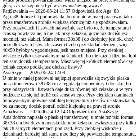
góry, czy raczej musi być wysuwana/swing-away?
PatiSzwalnia
—
2026-06-24 11:57
Odpowiedź do: Aga_88
Aga_88 dobrze Ci podpowiada, bo u mnie w małej pracowni taka
prasa transferowa zrobiła większą różnicę niż się spodziewałam.
Przy odszyciach i listwach najważniejsze było to, że temperatura i
czas są powtarzalne, a nie jak przy żelazku, gdzie raz dociśniesz
mocniej, raz słabiej. Mam format 38x38 i do drobnicy jest ok, choć
przy dłuższych listwach czasem trzeba przekładać element, więc
40x50 byłoby wygodniejsze, jeśli masz miejsce. Przy cienkiej
wiskozie tylko testowałabym na ścinkach, bo nie każda flizelina lubi
ten sam docisk i temperaturę. Masz więcej krótkich elementów czy
jednak często podklejasz dłuższe listwy?
AsiaSzyje
—
2026-06-24 12:09
U mnie w małej pracowni najlepiej sprawdziła się zwykła płaska
prasa transferowa 38x38 cm z regulacją temperatury i docisku, bo
przy odszyciach i listwach daje dużo równiej niż żelazko, a w tym
budżecie da się już trafić coś sensownego. Przy cienkich tkaninach
pilnowałabym głównie stabilnej temperatury i testów na skrawkach,
bo za mocny docisk potrafi odbić klejonkę na prawej stronie.
AniaJeans
—
2026-06-24 12:14
Odpowiedź do: AsiaSzyje
Asia dobrze napisała o płaskiej transferowej, u mnie też taki format
38x38 cm był dużym przeskokiem po żelazku, zwłaszcza przy kilku
takich samych elementach pod rząd. Przy cienkiej wiskozie i
dzianinach bardziej niż sama moc liczy się powtarzalna temperatura,