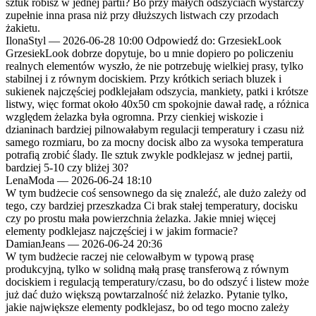
sztuk robisz w jednej partii? Bo przy małych odszyciach wystarczy
zupełnie inna prasa niż przy dłuższych listwach czy przodach
żakietu.
IlonaStyl
—
2026-06-28 10:00
Odpowiedź do: GrzesiekLook
GrzesiekLook dobrze dopytuje, bo u mnie dopiero po policzeniu
realnych elementów wyszło, że nie potrzebuję wielkiej prasy, tylko
stabilnej i z równym dociskiem. Przy krótkich seriach bluzek i
sukienek najczęściej podklejałam odszycia, mankiety, patki i krótsze
listwy, więc format około 40x50 cm spokojnie dawał radę, a różnica
względem żelazka była ogromna. Przy cienkiej wiskozie i
dzianinach bardziej pilnowałabym regulacji temperatury i czasu niż
samego rozmiaru, bo za mocny docisk albo za wysoka temperatura
potrafią zrobić ślady. Ile sztuk zwykle podklejasz w jednej partii,
bardziej 5-10 czy bliżej 30?
LenaModa
—
2026-06-24 18:10
W tym budżecie coś sensownego da się znaleźć, ale dużo zależy od
tego, czy bardziej przeszkadza Ci brak stałej temperatury, docisku
czy po prostu mała powierzchnia żelazka. Jakie mniej więcej
elementy podklejasz najczęściej i w jakim formacie?
DamianJeans
—
2026-06-24 20:36
W tym budżecie raczej nie celowałbym w typową prasę
produkcyjną, tylko w solidną małą prasę transferową z równym
dociskiem i regulacją temperatury/czasu, bo do odszyć i listew może
już dać dużo większą powtarzalność niż żelazko. Pytanie tylko,
jakie największe elementy podklejasz, bo od tego mocno zależy