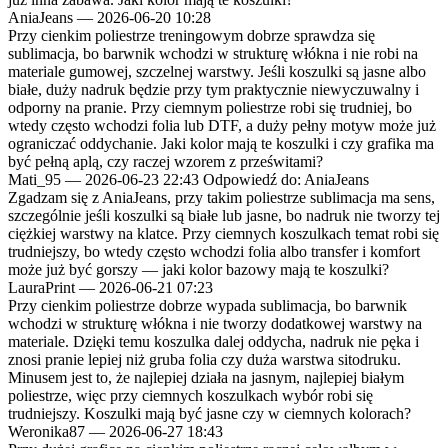
AniaJeans
—
2026-06-20 10:28
Przy cienkim poliestrze treningowym dobrze sprawdza się
sublimacja, bo barwnik wchodzi w strukturę włókna i nie robi na
materiale gumowej, szczelnej warstwy. Jeśli koszulki są jasne albo
białe, duży nadruk będzie przy tym praktycznie niewyczuwalny i
odporny na pranie. Przy ciemnym poliestrze robi się trudniej, bo
wtedy często wchodzi folia lub DTF, a duży pełny motyw może już
ograniczać oddychanie. Jaki kolor mają te koszulki i czy grafika ma
być pełną aplą, czy raczej wzorem z prześwitami?
Mati_95
—
2026-06-23 22:43
Odpowiedź do: AniaJeans
Zgadzam się z AniaJeans, przy takim poliestrze sublimacja ma sens,
szczególnie jeśli koszulki są białe lub jasne, bo nadruk nie tworzy tej
ciężkiej warstwy na klatce. Przy ciemnych koszulkach temat robi się
trudniejszy, bo wtedy często wchodzi folia albo transfer i komfort
może już być gorszy — jaki kolor bazowy mają te koszulki?
LauraPrint
—
2026-06-21 07:23
Przy cienkim poliestrze dobrze wypada sublimacja, bo barwnik
wchodzi w strukturę włókna i nie tworzy dodatkowej warstwy na
materiale. Dzięki temu koszulka dalej oddycha, nadruk nie pęka i
znosi pranie lepiej niż gruba folia czy duża warstwa sitodruku.
Minusem jest to, że najlepiej działa na jasnym, najlepiej białym
poliestrze, więc przy ciemnych koszulkach wybór robi się
trudniejszy. Koszulki mają być jasne czy w ciemnych kolorach?
Weronika87
—
2026-06-27 18:43