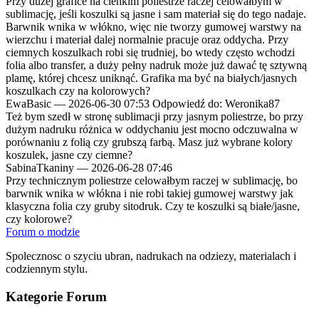
Przy dużej grafice na cienkim poliestrze raczej celowałbym w
sublimację, jeśli koszulki są jasne i sam materiał się do tego nadaje.
Barwnik wnika w włókno, więc nie tworzy gumowej warstwy na
wierzchu i materiał dalej normalnie pracuje oraz oddycha. Przy
ciemnych koszulkach robi się trudniej, bo wtedy często wchodzi
folia albo transfer, a duży pełny nadruk może już dawać tę sztywną
plamę, której chcesz uniknąć. Grafika ma być na białych/jasnych
koszulkach czy na kolorowych?
EwaBasic
—
2026-06-30 07:53
Odpowiedź do: Weronika87
Też bym szedł w stronę sublimacji przy jasnym poliestrze, bo przy
dużym nadruku różnica w oddychaniu jest mocno odczuwalna w
porównaniu z folią czy grubszą farbą. Masz już wybrane kolory
koszulek, jasne czy ciemne?
SabinaTkaniny
—
2026-06-28 07:46
Przy technicznym poliestrze celowałbym raczej w sublimację, bo
barwnik wnika w włókna i nie robi takiej gumowej warstwy jak
klasyczna folia czy gruby sitodruk. Czy te koszulki są białe/jasne,
czy kolorowe?
Forum o modzie
Spolecznosc o szyciu ubran, nadrukach na odziezy, materialach i
codziennym stylu.
Kategorie Forum