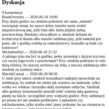
Dyskusja
9 komentarzy
BasiaOversize
—
2026-06-18 19:00
Przy dużej grafice na cienkim poliestrze nie sama „metoda”
rozwiązuje temat, bo nawet dobry transfer może zrobić
nieprzewiewną łatę, jeśli folia albo farba pójdzie pełną
powierzchnią. Bardziej celowałbym w sitodruk farbami do
technicznych tkanin albo transfer sublimacyjny, jeśli materiał jest
jasny, ale z grafiką rozbitą na raster/przerwy; koszulki są białe czy
kolorowe?
MichalinaStyl
—
2026-06-18 21:32
A jakiego typu ma być ta grafika: pełny prostokąt z dużym kryciem
czy raczej logo/wzór z prześwitami? Przy cienkim poliestrze to robi
dużą różnicę, bo inaczej zachowa się folia, a inaczej sublimacja albo
sitodruk na rzadszej siatce.
MaciekCasual
—
2026-06-20 08:50
U mnie przy takich cienkich koszulkach najlepiej sprawdziła się
sublimacja, bo nadruk nie siedzi jak warstwa na materiale, tylko
wnika we włókna i koszulka dalej normalnie oddycha. Sitodruk
albo grubszy termotransfer potrafił robić właśnie taką gumową
plamę na klacie, szczególnie przy większej grafice. Przy sublimacji
po praniu też nie miałem problemów z pękaniem czy
odchodzeniem, tylko trzeba mieć jasny poliester, bo na ciemnym to
już inna zabawa. Jaki kolor mają te koszulki?