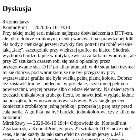
Dyskusja
8 komentarzy
KonradPrint
—
2026-06-10 19:13
Przy takiej małej serii miałam najlepsze doświadczenia z DTF-em,
ale tylko dobrze zrobionym, cienką warstwą i na sprawdzonej folii.
Na body z cienkiego jerseyu zwykły flex potrafił mi robić właśnie
taką „łatę”, szczególnie przy większej grafice na klatce. Sitodruk
wychodzi bardzo fajnie w dotyku, zwłaszcza farbami wodnymi, ale
przy 25 sztukach czasem robi się mało opłacalny przez
przygotowanie sita. DTF po kilku praniach w 40 stopniach trzymał
mi się dobrze, pod warunkiem że nie był przegrzany przy
wgrzewaniu i grafika nie była wielką pełną plamą koloru. Dobrze
też zostawić trochę „oddechu” w projekcie, czyli mniej pełnych
powierzchni, więcej przerw albo cieńsze elementy. Na dziecięcych
rzeczach unikałabym grubego flexu, bo nawet jeśli wygląda ładnie
na początku, to w noszeniu bywa sztywny. Przy single jerseyu
koniecznie zrobiłabym jedną próbkę i przeprała ją parę razy przed
całą partią. A grafika ma być bardziej jednokolorowa czy z kilkoma
kolorami?
MirekSzwy
—
2026-06-10 19:44
Odpowiedź do: KonradPrint
Zgadzam się z KonradPrint, że przy 25 sztukach DTF może mieć
sens, ale nie każdy da taki sam efekt na cienkim jerseyu. Jeśli
warstwa kleju i farby będzie gruba, to też potrafi wyjść trochę