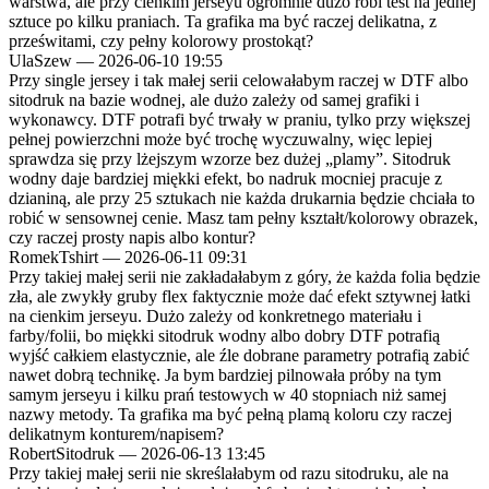
warstwa, ale przy cienkim jerseyu ogromnie dużo robi test na jednej
sztuce po kilku praniach. Ta grafika ma być raczej delikatna, z
prześwitami, czy pełny kolorowy prostokąt?
UlaSzew
—
2026-06-10 19:55
Przy single jersey i tak małej serii celowałabym raczej w DTF albo
sitodruk na bazie wodnej, ale dużo zależy od samej grafiki i
wykonawcy. DTF potrafi być trwały w praniu, tylko przy większej
pełnej powierzchni może być trochę wyczuwalny, więc lepiej
sprawdza się przy lżejszym wzorze bez dużej „plamy”. Sitodruk
wodny daje bardziej miękki efekt, bo nadruk mocniej pracuje z
dzianiną, ale przy 25 sztukach nie każda drukarnia będzie chciała to
robić w sensownej cenie. Masz tam pełny kształt/kolorowy obrazek,
czy raczej prosty napis albo kontur?
RomekTshirt
—
2026-06-11 09:31
Przy takiej małej serii nie zakładałabym z góry, że każda folia będzie
zła, ale zwykły gruby flex faktycznie może dać efekt sztywnej łatki
na cienkim jerseyu. Dużo zależy od konkretnego materiału i
farby/folii, bo miękki sitodruk wodny albo dobry DTF potrafią
wyjść całkiem elastycznie, ale źle dobrane parametry potrafią zabić
nawet dobrą technikę. Ja bym bardziej pilnowała próby na tym
samym jerseyu i kilku prań testowych w 40 stopniach niż samej
nazwy metody. Ta grafika ma być pełną plamą koloru czy raczej
delikatnym konturem/napisem?
RobertSitodruk
—
2026-06-13 13:45
Przy takiej małej serii nie skreślałabym od razu sitodruku, ale na