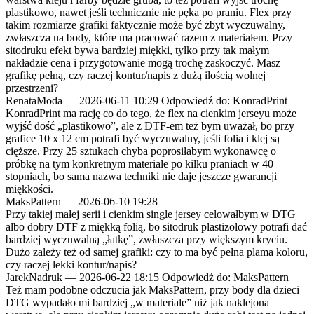
plastikowo, nawet jeśli technicznie nie pęka po praniu. Flex przy
takim rozmiarze grafiki faktycznie może być zbyt wyczuwalny,
zwłaszcza na body, które ma pracować razem z materiałem. Przy
sitodruku efekt bywa bardziej miękki, tylko przy tak małym
nakładzie cena i przygotowanie mogą trochę zaskoczyć. Masz
grafikę pełną, czy raczej kontur/napis z dużą ilością wolnej
przestrzeni?
RenataModa
—
2026-06-11 10:29
Odpowiedź do: KonradPrint
KonradPrint ma rację co do tego, że flex na cienkim jerseyu może
wyjść dość „plastikowo”, ale z DTF-em też bym uważał, bo przy
grafice 10 x 12 cm potrafi być wyczuwalny, jeśli folia i klej są
cięższe. Przy 25 sztukach chyba poprosiłabym wykonawcę o
próbkę na tym konkretnym materiale po kilku praniach w 40
stopniach, bo sama nazwa techniki nie daje jeszcze gwarancji
miękkości.
MaksPattern
—
2026-06-10 19:28
Przy takiej małej serii i cienkim single jersey celowałbym w DTG
albo dobry DTF z miękką folią, bo sitodruk plastizolowy potrafi dać
bardziej wyczuwalną „łatkę”, zwłaszcza przy większym kryciu.
Dużo zależy też od samej grafiki: czy to ma być pełna plama koloru,
czy raczej lekki kontur/napis?
JarekNadruk
—
2026-06-22 18:15
Odpowiedź do: MaksPattern
Też mam podobne odczucia jak MaksPattern, przy body dla dzieci
DTG wypadało mi bardziej „w materiale” niż jak naklejona