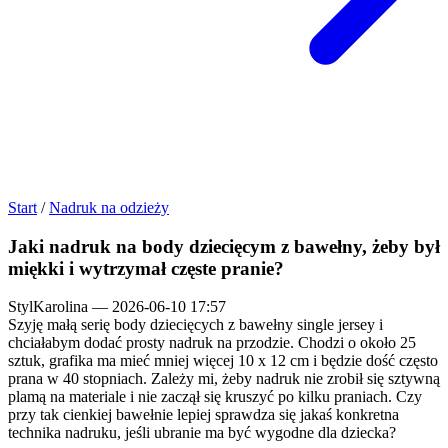
Start
/
Nadruk na odzieży
Jaki nadruk na body dziecięcym z bawełny, żeby był
miękki i wytrzymał częste pranie?
StylKarolina
—
2026-06-10 17:57
Szyję małą serię body dziecięcych z bawełny single jersey i
chciałabym dodać prosty nadruk na przodzie. Chodzi o około 25
sztuk, grafika ma mieć mniej więcej 10 x 12 cm i będzie dość często
prana w 40 stopniach. Zależy mi, żeby nadruk nie zrobił się sztywną
plamą na materiale i nie zaczął się kruszyć po kilku praniach. Czy
przy tak cienkiej bawełnie lepiej sprawdza się jakaś konkretna
technika nadruku, jeśli ubranie ma być wygodne dla dziecka?