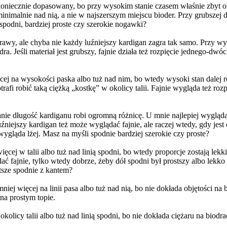
koniecznie dopasowany, bo przy wysokim stanie czasem właśnie zbyt obc
minimalnie nad nią, a nie w najszerszym miejscu bioder. Przy grubszej 
 spodni, bardziej proste czy szerokie nogawki?
wy, ale chyba nie każdy luźniejszy kardigan zagra tak samo. Przy wys
ra. Jeśli materiał jest grubszy, fajnie działa też rozpięcie jednego-dw
cej na wysokości paska albo tuż nad nim, bo wtedy wysoki stan dalej rob
otrafi robić taką ciężką „kostkę” w okolicy talii. Fajnie wygląda też roz
 długość kardiganu robi ogromną różnicę. U mnie najlepiej wygląda taki
ejszy kardigan też może wyglądać fajnie, ale raczej wtedy, gdy jest c
ygląda lżej. Masz na myśli spodnie bardziej szerokie czy proste?
ej w talii albo tuż nad linią spodni, bo wtedy proporcje zostają lekkie.
 fajnie, tylko wtedy dobrze, żeby dół spodni był prostszy albo lekko z
ntsze spodnie z kantem?
iej więcej na linii pasa albo tuż nad nią, bo nie dokłada objętości na 
na prostym topie.
icy talii albo tuż nad linią spodni, bo nie dokłada ciężaru na biodrach