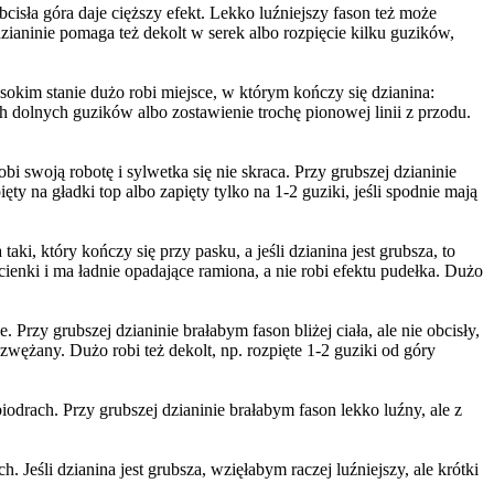
isła góra daje cięższy efekt. Lekko luźniejszy fason też może
dzianinie pomaga też dekolt w serek albo rozpięcie kilku guzików,
okim stanie dużo robi miejsce, w którym kończy się dzianina:
óch dolnych guzików albo zostawienie trochę pionowej linii z przodu.
i swoją robotę i sylwetka się nie skraca. Przy grubszej dzianinie
pięty na gładki top albo zapięty tylko na 1-2 guziki, jeśli spodnie mają
, który kończy się przy pasku, a jeśli dzianina jest grubsza, to
ienki i ma ładnie opadające ramiona, a nie robi efektu pudełka. Dużo
 Przy grubszej dzianinie brałabym fason bliżej ciała, ale nie obcisły,
wężany. Dużo robi też dekolt, np. rozpięte 1-2 guziki od góry
biodrach. Przy grubszej dzianinie brałabym fason lekko luźny, ale z
. Jeśli dzianina jest grubsza, wzięłabym raczej luźniejszy, ale krótki