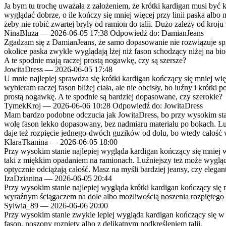
Ja bym tu trochę uważała z założeniem, że krótki kardigan musi być 
wyglądać dobrze, o ile kończy się mniej więcej przy linii paska albo 
żeby nie robić zwartej bryły od ramion do talii. Dużo zależy od kroju
NinaBluza
—
2026-06-05 17:38
Odpowiedź do: DamianJeans
Zgadzam się z DamianJeans, że samo dopasowanie nie rozwiązuje spra
okolice paska zwykle wyglądają lżej niż fason schodzący niżej na biod
A te spodnie mają raczej prostą nogawkę, czy są szersze?
JowitaDress
—
2026-06-05 17:48
U mnie najlepiej sprawdza się krótki kardigan kończący się mniej wię
wybieram raczej fason bliżej ciała, ale nie obcisły, bo luźny i krótki p
prostą nogawkę. A te spodnie są bardziej dopasowane, czy szerokie?
TymekKroj
—
2026-06-06 10:28
Odpowiedź do: JowitaDress
Mam bardzo podobne odczucia jak JowitaDress, bo przy wysokim stanie
wolę fason lekko dopasowany, bez nadmiaru materiału po bokach. Luźni
daje też rozpięcie jednego-dwóch guzików od dołu, bo wtedy całość w
KlaraTkanina
—
2026-06-05 18:00
Przy wysokim stanie najlepiej wygląda kardigan kończący się mniej więc
taki z miękkim opadaniem na ramionach. Luźniejszy też może wyglądać
optycznie odciążają całość. Masz na myśli bardziej jeansy, czy elega
IzaDzianina
—
2026-06-05 20:44
Przy wysokim stanie najlepiej wygląda krótki kardigan kończący się mn
wyraźnym ściągaczem na dole albo możliwością noszenia rozpiętego 
Sylwia_89
—
2026-06-06 20:00
Przy wysokim stanie zwykle lepiej wygląda kardigan kończący się w okol
fason, noszony rozpięty albo z delikatnym podkreśleniem talii.