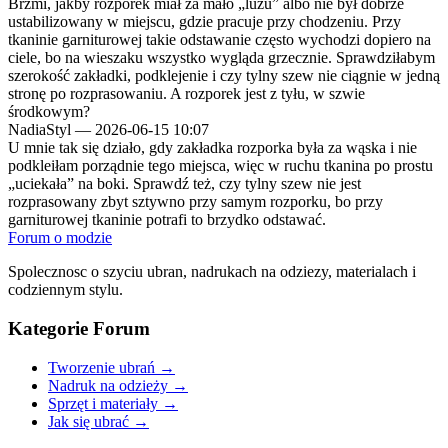
Brzmi, jakby rozporek miał za mało „luzu” albo nie był dobrze
ustabilizowany w miejscu, gdzie pracuje przy chodzeniu. Przy
tkaninie garniturowej takie odstawanie często wychodzi dopiero na
ciele, bo na wieszaku wszystko wygląda grzecznie. Sprawdziłabym
szerokość zakładki, podklejenie i czy tylny szew nie ciągnie w jedną
stronę po rozprasowaniu. A rozporek jest z tyłu, w szwie
środkowym?
NadiaStyl
—
2026-06-15 10:07
U mnie tak się działo, gdy zakładka rozporka była za wąska i nie
podkleiłam porządnie tego miejsca, więc w ruchu tkanina po prostu
„uciekała” na boki. Sprawdź też, czy tylny szew nie jest
rozprasowany zbyt sztywno przy samym rozporku, bo przy
garniturowej tkaninie potrafi to brzydko odstawać.
Forum o modzie
Spolecznosc o szyciu ubran, nadrukach na odziezy, materialach i
codziennym stylu.
Kategorie Forum
Tworzenie ubrań
→
Nadruk na odzieży
→
Sprzęt i materiały
→
Jak się ubrać
→