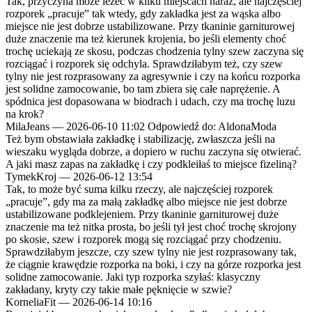
Tak, przyczyna może leżeć w kilku miejscach naraz, ale najczęściej
rozporek „pracuje” tak wtedy, gdy zakładka jest za wąska albo
miejsce nie jest dobrze ustabilizowane. Przy tkaninie garniturowej
duże znaczenie ma też kierunek krojenia, bo jeśli elementy choć
trochę uciekają ze skosu, podczas chodzenia tylny szew zaczyna się
rozciągać i rozporek się odchyla. Sprawdziłabym też, czy szew
tylny nie jest rozprasowany za agresywnie i czy na końcu rozporka
jest solidne zamocowanie, bo tam zbiera się całe naprężenie. A
spódnica jest dopasowana w biodrach i udach, czy ma trochę luzu
na krok?
MilaJeans
—
2026-06-10 11:02
Odpowiedź do: AldonaModa
Też bym obstawiała zakładkę i stabilizację, zwłaszcza jeśli na
wieszaku wygląda dobrze, a dopiero w ruchu zaczyna się otwierać.
A jaki masz zapas na zakładkę i czy podkleiłaś to miejsce fizeliną?
TymekKroj
—
2026-06-12 13:54
Tak, to może być suma kilku rzeczy, ale najczęściej rozporek
„pracuje”, gdy ma za małą zakładkę albo miejsce nie jest dobrze
ustabilizowane podklejeniem. Przy tkaninie garniturowej duże
znaczenie ma też nitka prosta, bo jeśli tył jest choć trochę skrojony
po skosie, szew i rozporek mogą się rozciągać przy chodzeniu.
Sprawdziłabym jeszcze, czy szew tylny nie jest rozprasowany tak,
że ciągnie krawędzie rozporka na boki, i czy na górze rozporka jest
solidne zamocowanie. Jaki typ rozporka szyłaś: klasyczny
zakładany, kryty czy takie małe pęknięcie w szwie?
KorneliaFit
—
2026-06-14 10:16