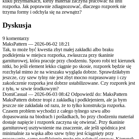
kilku przymiarkach, kiedy materiał zaczyna pracować na linii
rozporka. Jak poprawnie zdiagnozować, dlaczego rozporek nie
trzyma formy i odchyla się na zewnątrz?
Dyskusja
9 komentarzy
MaksPattern
—
2026-06-02 18:21
Tak, to może być kwestia zbyt małej zakładki albo braku
podklejenia w miejscu rozporka, zwłaszcza przy tkaninie
garniturowej, która pracuje przy chodzeniu. Sporo robi też kierunek
nitki, bo jeśli element lekko ciągnie po skosie, rozporek będzie się
rozchylał mimo że na wieszaku wygląda dobrze. Sprawdziłabym
jeszcze, czy szew tylny nie jest zbyt mocno rozprasowany i czy
zakończenie rozporka jest dobrze ustabilizowane. Czy rozporek jest
z tyłu, w szwie środkowym?
DomiCasual
—
2026-06-03 08:42
Odpowiedź do: MaksPattern
MaksPattern dobrze tropi z zakładką i podklejeniem, ale ja bym
jeszcze nie zakładała od razu, że to tylko konstrukcja rozporka.
Czasem problem wychodzi z całego tylnego szwu albo
dopasowania na biodrach i pośladkach, bo przy chodzeniu materiał
dostaje napięcie i rozporek zaczyna się otwierać. Przy tkaninie
garniturowej usztywnienie ma znaczenie, ale jeśli spódnica jest
minimalnie za wąska albo szew tylny jest ściągnięty przy
prasowaniu, samo podklejenie może nie załatwić sprawy. Kierunek