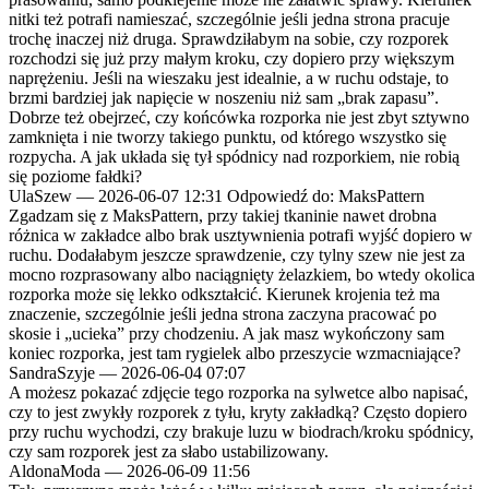
nitki też potrafi namieszać, szczególnie jeśli jedna strona pracuje
trochę inaczej niż druga. Sprawdziłabym na sobie, czy rozporek
rozchodzi się już przy małym kroku, czy dopiero przy większym
naprężeniu. Jeśli na wieszaku jest idealnie, a w ruchu odstaje, to
brzmi bardziej jak napięcie w noszeniu niż sam „brak zapasu”.
Dobrze też obejrzeć, czy końcówka rozporka nie jest zbyt sztywno
zamknięta i nie tworzy takiego punktu, od którego wszystko się
rozpycha. A jak układa się tył spódnicy nad rozporkiem, nie robią
się poziome fałdki?
UlaSzew
—
2026-06-07 12:31
Odpowiedź do: MaksPattern
Zgadzam się z MaksPattern, przy takiej tkaninie nawet drobna
różnica w zakładce albo brak usztywnienia potrafi wyjść dopiero w
ruchu. Dodałabym jeszcze sprawdzenie, czy tylny szew nie jest za
mocno rozprasowany albo naciągnięty żelazkiem, bo wtedy okolica
rozporka może się lekko odkształcić. Kierunek krojenia też ma
znaczenie, szczególnie jeśli jedna strona zaczyna pracować po
skosie i „ucieka” przy chodzeniu. A jak masz wykończony sam
koniec rozporka, jest tam rygielek albo przeszycie wzmacniające?
SandraSzyje
—
2026-06-04 07:07
A możesz pokazać zdjęcie tego rozporka na sylwetce albo napisać,
czy to jest zwykły rozporek z tyłu, kryty zakładką? Często dopiero
przy ruchu wychodzi, czy brakuje luzu w biodrach/kroku spódnicy,
czy sam rozporek jest za słabo ustabilizowany.
AldonaModa
—
2026-06-09 11:56