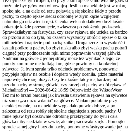
Też bym szła tym tropem, bo przy takim opisie samo wdanie główki
może nie być głównym winowajcą. Jeśli na manekinie jest w miarę
spokojnie, a na ciele od razu pojawiają się skośne fałdy z przodu
pachy, to często rękaw siedzi odrobinę w złym kącie względem
naturalnego ustawienia ręki. Cienka wełna dodatkowo bezlitośnie
pokazuje każde przesunięcie, zwłaszcza po założeniu podszewki.
Sprawdziłabym na fastrydze, czy szew rękawa nie ucieka za bardzo
do przodu albo do tyłu, bo czasem wystarczy obrócić rękaw o kilka
milimetrów i napięcie pod pachą znika. Druga rzecz to wysokość i
kształt podkroju pachy, bo zbyt niska albo zbyt wąska pacha potrafi
ciągnąć przy podnoszeniu ręki mimo poprawnie wszytej główki.
Nadmiar na główce z jednej strony może też wynikać z tego, że
punkty kontrolne nie trafiają tam, gdzie powinny na konkretnej
sylwetce. Ja bym spruła tylko odcinek problemowy, ponownie
przypięła rękaw na osobie i dopiero wtedy oceniła, gdzie materiał
naprawdę chce się ułożyć. Czy te ukośne fałdy idą bardziej od
przodu pachy w stronę główki, czy raczej od pachy w dół rękawa?
MichalinaStyl
—
2026-06-02 18:59
Odpowiedź do: WiktorWear
Też mi to brzmi bardziej jak kwestia ustawienia rękawa na sylwetce
niż samo „za dużo wdania” na główce. Miałam podobnie przy
cienkiej wełnie, na manekinie wyglądało prawie dobrze, a po
założeniu od razu robiły się skośne ciągnięcia z przodu pachy. U
mnie rękaw był dosłownie odrobinę przekręcony do tyłu i cała
główka niby siedziała w szwie, ale nie pracowała z ręką. Pomogło
sprucie samej góry i przodu pachy, ponowne wfastrygowanie już na