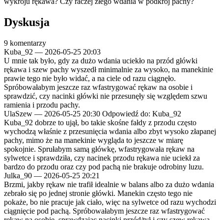
wykroju rękawa? Czy raczej złego wdania w podkrój pachy?
Dyskusja
9 komentarzy
Kuba_92
—
2026-05-25 20:03
U mnie tak było, gdy za dużo wdania uciekło na przód główki
rękawa i szew pachy wyszedł minimalnie za wysoko, na manekinie
prawie tego nie było widać, a na ciele od razu ciągnęło.
Spróbowałabym jeszcze raz wfastrygować rękaw na osobie i
sprawdzić, czy nacinki główki nie przesunęły się względem szwu
ramienia i przodu pachy.
UlaSzew
—
2026-05-25 20:30
Odpowiedź do: Kuba_92
Kuba_92 dobrze to ujął, bo takie skośne fałdy z przodu często
wychodzą właśnie z przesunięcia wdania albo zbyt wysoko złapanej
pachy, mimo że na manekinie wygląda to jeszcze w miarę
spokojnie. Sprułabym samą główkę, wfastrygowała rękaw na
sylwetce i sprawdziła, czy nacinek przodu rękawa nie uciekł za
bardzo do przodu oraz czy pod pachą nie brakuje odrobiny luzu.
Julka_90
—
2026-05-25 20:21
Brzmi, jakby rękaw nie trafił idealnie w balans albo za dużo wdania
zebrało się po jednej stronie główki. Manekin często tego nie
pokaże, bo nie pracuje jak ciało, więc na sylwetce od razu wychodzi
ciągnięcie pod pachą. Spróbowałabym jeszcze raz wfastrygować
rękaw na osobie, sprawdzając nacinki przód/tył i czy szew rękawa