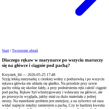
Start
/
Tworzenie ubrań
Dlaczego rękaw w marynarce po wszyciu marszczy
się na główce i ciągnie pod pachą?
Krzysiek_84
—
2026-05-25 17:48
Szyję lekką marynarkę z cienkiej wełny z podszewką i po wszyciu
rękawa główka nie układa się gładko. Na przodzie przy szwie
pachy robią się ukośne fałdy, a przy podniesieniu ręki całość ciągnie
pod pachą. Rękaw był wfastrygowany i wdawany na główce, ale
po przeszyciu wygląda, jakby miał za dużo materiału z jednej
strony. Na manekinie problem jest mniejszy, a na sylwetce od razu
widać napięcie między ramieniem a pachą. Czy to bardziej kwestia