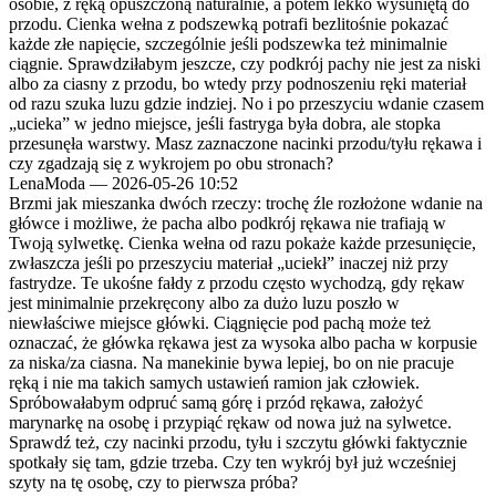
osobie, z ręką opuszczoną naturalnie, a potem lekko wysuniętą do
przodu. Cienka wełna z podszewką potrafi bezlitośnie pokazać
każde złe napięcie, szczególnie jeśli podszewka też minimalnie
ciągnie. Sprawdziłabym jeszcze, czy podkrój pachy nie jest za niski
albo za ciasny z przodu, bo wtedy przy podnoszeniu ręki materiał
od razu szuka luzu gdzie indziej. No i po przeszyciu wdanie czasem
„ucieka” w jedno miejsce, jeśli fastryga była dobra, ale stopka
przesunęła warstwy. Masz zaznaczone nacinki przodu/tyłu rękawa i
czy zgadzają się z wykrojem po obu stronach?
LenaModa
—
2026-05-26 10:52
Brzmi jak mieszanka dwóch rzeczy: trochę źle rozłożone wdanie na
główce i możliwe, że pacha albo podkrój rękawa nie trafiają w
Twoją sylwetkę. Cienka wełna od razu pokaże każde przesunięcie,
zwłaszcza jeśli po przeszyciu materiał „uciekł” inaczej niż przy
fastrydze. Te ukośne fałdy z przodu często wychodzą, gdy rękaw
jest minimalnie przekręcony albo za dużo luzu poszło w
niewłaściwe miejsce główki. Ciągnięcie pod pachą może też
oznaczać, że główka rękawa jest za wysoka albo pacha w korpusie
za niska/za ciasna. Na manekinie bywa lepiej, bo on nie pracuje
ręką i nie ma takich samych ustawień ramion jak człowiek.
Spróbowałabym odpruć samą górę i przód rękawa, założyć
marynarkę na osobę i przypiąć rękaw od nowa już na sylwetce.
Sprawdź też, czy nacinki przodu, tyłu i szczytu główki faktycznie
spotkały się tam, gdzie trzeba. Czy ten wykrój był już wcześniej
szyty na tę osobę, czy to pierwsza próba?