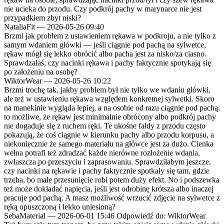
nie ucieka do przodu. Czy podkrój pachy w marynarce nie jest
przypadkiem zbyt niski?
NataliaFit
—
2026-05-26 09:40
Brzmi jak problem z ustawieniem rękawa w podkroju, a nie tylko z
samym wdaniem główki — jeśli ciągnie pod pachą na sylwetce,
rękaw mógł się lekko obrócić albo pacha jest za nisko/za ciasno.
Sprawdzałaś, czy nacinki rękawa i pachy faktycznie spotykają się
po założeniu na osobę?
WiktorWear
—
2026-05-26 10:22
Brzmi trochę tak, jakby problem był nie tylko we wdaniu główki,
ale też w ustawieniu rękawa względem konkretnej sylwetki. Skoro
na manekinie wygląda lepiej, a na osobie od razu ciągnie pod pachą,
to możliwe, że rękaw jest minimalnie obrócony albo podkrój pachy
nie dogaduje się z ruchem ręki. Te ukośne fałdy z przodu często
pokazują, że coś ciągnie w kierunku pachy albo przodu korpusu, a
niekoniecznie że samego materiału na główce jest za dużo. Cienka
wełna potrafi też zdradzać każde nierówne rozłożenie wdania,
zwłaszcza po przeszyciu i zaprasowaniu. Sprawdziłabym jeszcze,
czy nacinki na rękawie i pachy faktycznie spotkały się tam, gdzie
trzeba, bo małe przesunięcie robi potem duży efekt. No i podszewka
też może dokładać napięcia, jeśli jest odrobinę krótsza albo inaczej
pracuje pod pachą. A masz możliwość wrzucić zdjęcie na sylwetce z
ręką opuszczoną i lekko uniesioną?
SebaMaterial
—
2026-06-01 15:46
Odpowiedź do: WiktorWear