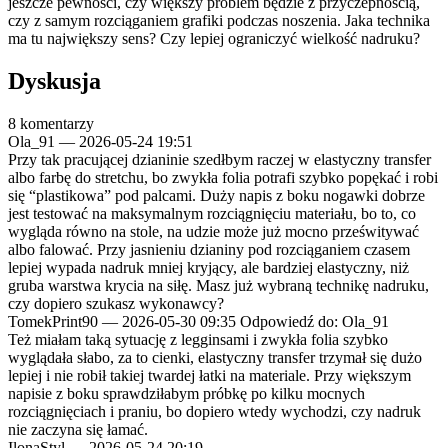
jeszcze pewności, czy większy problem będzie z przyczepnością,
czy z samym rozciąganiem grafiki podczas noszenia. Jaka technika
ma tu największy sens? Czy lepiej ograniczyć wielkość nadruku?
Dyskusja
8 komentarzy
Ola_91
—
2026-05-24 19:51
Przy tak pracującej dzianinie szedłbym raczej w elastyczny transfer
albo farbę do stretchu, bo zwykła folia potrafi szybko popękać i robi
się “plastikowa” pod palcami. Duży napis z boku nogawki dobrze
jest testować na maksymalnym rozciągnięciu materiału, bo to, co
wygląda równo na stole, na udzie może już mocno prześwitywać
albo falować. Przy jasnieniu dzianiny pod rozciąganiem czasem
lepiej wypada nadruk mniej kryjący, ale bardziej elastyczny, niż
gruba warstwa krycia na siłę. Masz już wybraną technikę nadruku,
czy dopiero szukasz wykonawcy?
TomekPrint90
—
2026-05-30 09:35
Odpowiedź do: Ola_91
Też miałam taką sytuację z legginsami i zwykła folia szybko
wyglądała słabo, za to cienki, elastyczny transfer trzymał się dużo
lepiej i nie robił takiej twardej łatki na materiale. Przy większym
napisie z boku sprawdziłabym próbkę po kilku mocnych
rozciągnięciach i praniu, bo dopiero wtedy wychodzi, czy nadruk
nie zaczyna się łamać.
IlonaStyl
—
2026-05-24 20:19