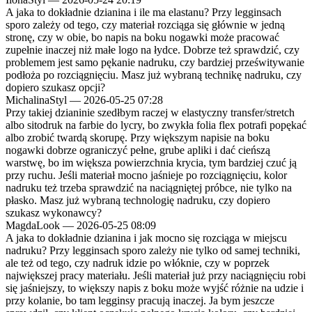
A jaka to dokładnie dzianina i ile ma elastanu? Przy legginsach
sporo zależy od tego, czy materiał rozciąga się głównie w jedną
stronę, czy w obie, bo napis na boku nogawki może pracować
zupełnie inaczej niż małe logo na łydce. Dobrze też sprawdzić, czy
problemem jest samo pękanie nadruku, czy bardziej prześwitywanie
podłoża po rozciągnięciu. Masz już wybraną technikę nadruku, czy
dopiero szukasz opcji?
MichalinaStyl
—
2026-05-25 07:28
Przy takiej dzianinie szedłbym raczej w elastyczny transfer/stretch
albo sitodruk na farbie do lycry, bo zwykła folia flex potrafi popękać
albo zrobić twardą skorupę. Przy większym napisie na boku
nogawki dobrze ograniczyć pełne, grube apliki i dać cieńszą
warstwę, bo im większa powierzchnia krycia, tym bardziej czuć ją
przy ruchu. Jeśli materiał mocno jaśnieje po rozciągnięciu, kolor
nadruku też trzeba sprawdzić na naciągniętej próbce, nie tylko na
płasko. Masz już wybraną technologię nadruku, czy dopiero
szukasz wykonawcy?
MagdaLook
—
2026-05-25 08:09
A jaka to dokładnie dzianina i jak mocno się rozciąga w miejscu
nadruku? Przy legginsach sporo zależy nie tylko od samej techniki,
ale też od tego, czy nadruk idzie po włóknie, czy w poprzek
największej pracy materiału. Jeśli materiał już przy naciągnięciu robi
się jaśniejszy, to większy napis z boku może wyjść różnie na udzie i
przy kolanie, bo tam legginsy pracują inaczej. Ja bym jeszcze