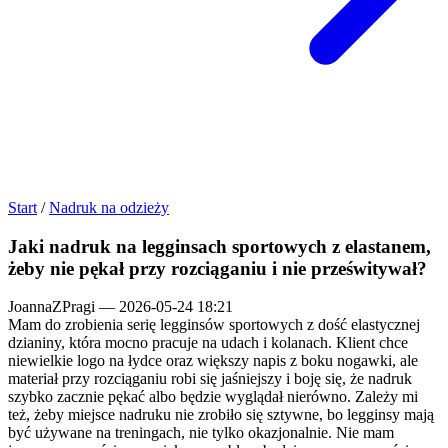
Start
/
Nadruk na odzieży
Jaki nadruk na legginsach sportowych z elastanem,
żeby nie pękał przy rozciąganiu i nie prześwitywał?
JoannaZPragi
—
2026-05-24 18:21
Mam do zrobienia serię legginsów sportowych z dość elastycznej
dzianiny, która mocno pracuje na udach i kolanach. Klient chce
niewielkie logo na łydce oraz większy napis z boku nogawki, ale
materiał przy rozciąganiu robi się jaśniejszy i boję się, że nadruk
szybko zacznie pękać albo będzie wyglądał nierówno. Zależy mi
też, żeby miejsce nadruku nie zrobiło się sztywne, bo legginsy mają
być używane na treningach, nie tylko okazjonalnie. Nie mam