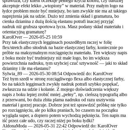
sprawdził, czy klient oczekuje pełnego krycia koloru, czy bardziej
akceptuje efekt lekko „wtopiony” w materiał. Przy małym logo na
łydce problem może być mniejszy, bo tam zwykle nie ma aż takiego
naprężenia jak na udzie. Dużo też zmienia skład i gramatura, bo
cienka dzianina z dużą ilością elastanu potrafi inaczej przyjąć
nadruk niż grubsza sportowa lycra. Masz podany skład materiału i
orientacyjną gramaturę?
KarolOver
—
2026-05-25 10:59
Przy tak elastycznych legginsach poszedłbym raczej w folię
flex/stretch albo sitodruk na bazie elastycznej farby, koniecznie po
próbie na maksymalnym rozciągnięciu materiału. Ten większy napis
z boku może być trudniejszy niż małe logo, bo im większa
powierzchnia nadruku, tym szybciej czuć sztywność — jaki to skład
dzianiny i ile ma elastanu?
Sylwia_89
—
2026-05-30 08:54
Odpowiedź do: KarolOver
Też bym szedł w stronę rozciągliwego flexa albo elastycznej farby,
bo na takich legginsach zwykły nadruk potrafi szybko popękać,
zwłaszcza na udzie i kolanie. Z mojego doświadczenia większy
napis z boku lepiej zrobić mniej „pełny”, np. cieńszą typografią albo
z przerwami, bo duża zbita plama nadruku od razu usztywnia
materiał i gorzej pracuje. Dobrze jest też sprawdzić próbkę nie tylko
po rozciągnięciu, ale po kilku praniach, bo czasem na początku
wygląda super, a dopiero potem wychodzą pęknięcia. Ten napis ma
iść przez całe udo, czy raczej niżej po boku łydki?
AldonaModa
—
2026-05-31 22:42
Odpowiedź do: KarolOver