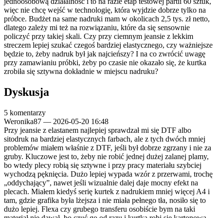
jednoosobową działalność i to na razie etap testowej partii 60 sztuk,
więc nie chcę wejść w technologię, która wyjdzie dobrze tylko na
próbce. Budżet na same nadruki mam w okolicach 2,5 tys. zł netto,
dlatego zależy mi też na rozwiązaniu, które da się sensownie
policzyć przy takiej skali. Czy przy ciemnym jeansie z lekkim
streczem lepiej szukać czegoś bardziej elastycznego, czy ważniejsze
będzie to, żeby nadruk był jak najcieńszy? I na co zwrócić uwagę
przy zamawianiu próbki, żeby po czasie nie okazało się, że kurtka
zrobiła się sztywna dokładnie w miejscu nadruku?
Dyskusja
5 komentarzy
Weronika87
—
2026-05-20 16:48
Przy jeansie z elastanem najlepiej sprawdzał mi się DTF albo
sitodruk na bardziej elastycznych farbach, ale z tych dwóch mniej
problemów miałem właśnie z DTF, jeśli był dobrze zgrzany i nie za
gruby. Kluczowe jest to, żeby nie robić jednej dużej zalanej plamy,
bo wtedy plecy robią się sztywne i przy pracy materiału szybciej
wychodzą pęknięcia. Dużo lepiej wypada wzór z przerwami, trochę
„oddychający”, nawet jeśli wizualnie dalej daje mocny efekt na
plecach. Miałem kiedyś serię kurtek z nadrukiem mniej więcej A4 i
tam, gdzie grafika była lżejsza i nie miała pełnego tła, nosiło się to
dużo lepiej. Flexa czy grubego transferu osobiście bym na taki
materiał nie dawał, bo czuć go od razu i kurtka robi się kartonowa.