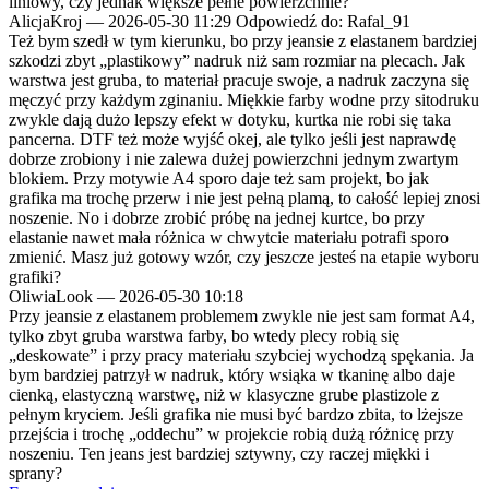
liniowy, czy jednak większe pełne powierzchnie?
AlicjaKroj
—
2026-05-30 11:29
Odpowiedź do: Rafal_91
Też bym szedł w tym kierunku, bo przy jeansie z elastanem bardziej
szkodzi zbyt „plastikowy” nadruk niż sam rozmiar na plecach. Jak
warstwa jest gruba, to materiał pracuje swoje, a nadruk zaczyna się
męczyć przy każdym zginaniu. Miękkie farby wodne przy sitodruku
zwykle dają dużo lepszy efekt w dotyku, kurtka nie robi się taka
pancerna. DTF też może wyjść okej, ale tylko jeśli jest naprawdę
dobrze zrobiony i nie zalewa dużej powierzchni jednym zwartym
blokiem. Przy motywie A4 sporo daje też sam projekt, bo jak
grafika ma trochę przerw i nie jest pełną plamą, to całość lepiej znosi
noszenie. No i dobrze zrobić próbę na jednej kurtce, bo przy
elastanie nawet mała różnica w chwytcie materiału potrafi sporo
zmienić. Masz już gotowy wzór, czy jeszcze jesteś na etapie wyboru
grafiki?
OliwiaLook
—
2026-05-30 10:18
Przy jeansie z elastanem problemem zwykle nie jest sam format A4,
tylko zbyt gruba warstwa farby, bo wtedy plecy robią się
„deskowate” i przy pracy materiału szybciej wychodzą spękania. Ja
bym bardziej patrzył w nadruk, który wsiąka w tkaninę albo daje
cienką, elastyczną warstwę, niż w klasyczne grube plastizole z
pełnym kryciem. Jeśli grafika nie musi być bardzo zbita, to lżejsze
przejścia i trochę „oddechu” w projekcie robią dużą różnicę przy
noszeniu. Ten jeans jest bardziej sztywny, czy raczej miękki i
sprany?