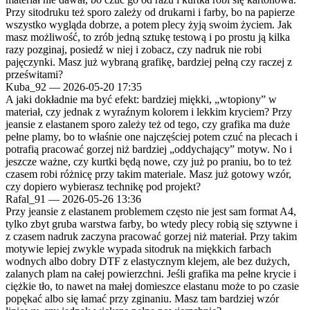
Przy sitodruku też sporo zależy od drukarni i farby, bo na papierze
wszystko wygląda dobrze, a potem plecy żyją swoim życiem. Jak
masz możliwość, to zrób jedną sztukę testową i po prostu ją kilka
razy pozginaj, posiedź w niej i zobacz, czy nadruk nie robi
pajęczynki. Masz już wybraną grafikę, bardziej pełną czy raczej z
prześwitami?
Kuba_92
—
2026-05-20 17:35
A jaki dokładnie ma być efekt: bardziej miękki, „wtopiony” w
materiał, czy jednak z wyraźnym kolorem i lekkim kryciem? Przy
jeansie z elastanem sporo zależy też od tego, czy grafika ma duże
pełne plamy, bo to właśnie one najczęściej potem czuć na plecach i
potrafią pracować gorzej niż bardziej „oddychający” motyw. No i
jeszcze ważne, czy kurtki będą nowe, czy już po praniu, bo to też
czasem robi różnicę przy takim materiale. Masz już gotowy wzór,
czy dopiero wybierasz technikę pod projekt?
Rafal_91
—
2026-05-26 13:36
Przy jeansie z elastanem problemem często nie jest sam format A4,
tylko zbyt gruba warstwa farby, bo wtedy plecy robią się sztywne i
z czasem nadruk zaczyna pracować gorzej niż materiał. Przy takim
motywie lepiej zwykle wypada sitodruk na miękkich farbach
wodnych albo dobry DTF z elastycznym klejem, ale bez dużych,
zalanych plam na całej powierzchni. Jeśli grafika ma pełne krycie i
ciężkie tło, to nawet na małej domieszce elastanu może to po czasie
popękać albo się łamać przy zginaniu. Masz tam bardziej wzór